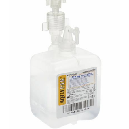
Umidificator Hudson
Umidificatorul pentru terapia cu oxigen este un dispozitiv care
permite o crestere a umiditatii relative in oxigenul furnizat catre
pacient; acestui gaz pentru uz medical ii lipseste, in mod normal,
un grad suficient de umiditate pentru a fi tolerat fiziologic.
Intrare: G9/16" Iesire: stut 4-6mm Capacitate: 200ml Produsul
contine un difuzor cu microperforatii pentru o barbotare cu
dispersie mare.
40 LEI
detalii