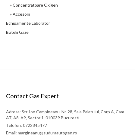
» Concentratoare Oxigen
» Accesorii
Umidificator preumplut cu apa sterila AQUAPAK 340ml
Echipamente Laborator
Umidificatorul este utilizat în terapia cu oxigen și are rolul de a
Butelii Gaze
crește umiditatea relativă a oxigenului administrat pacientului.
Acesta se montează pe reductorul de presiune al oxigenului prin
intermediul conectorului standard de unica folosinta inclus in
pachet, contribuind la o oxigenoterapie mai eficientă și prevenind
iritațiile căilor respiratorii ale pacientului.
30 LEI
detalii
Contact Gas Expert
Adresa: Str. Ion Campineanu, Nr. 28, Sala Palatului, Corp A, Cam.
A7, A8, A9, Sector 1, 010039 Bucuresti
Telefon: 0722845477
Email: margineanu@suduraautogen.ro