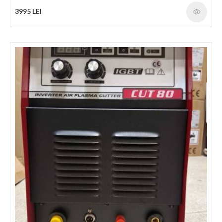
3995 LEI
Aparat sudare IWeld HD 250LT
Denumire HEAVY DUTY 250 LT Tip invertor IGBT LCD + Arc
Force + Reglabilã Arc Force + Hot start - Anti Stick - CELL - LT
AWI (VRD) + LT pulse - Numar faze 1 Tensiune de alimentare
230V AC±15% , 50/60 Hz Curentul de intrare max/nominal
36.9A/28.6A Factorul de putere (cos fi) 0.93 Randament 88%
Raport sarcina de durata (10 min/40 °C) 230A @ 60% 178A @
100% Reglare curent de iesire MMA:20A-230A TIG:20A-230A
Tensiune de iesire nominalã 20.8V-29.2V Tensiune de mers în gol
MMA:80V TIG:20V Diametru electrozi 1.6-4.0mm Clasa de
izolatie F Grad de protectie IP21S Masa 8.5kg Dimensiuni