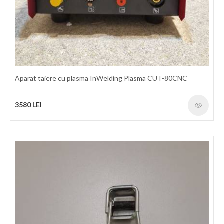
410X170X320mm
3070 LEI
detalii
Aparat taiere cu plasma InWelding Plasma CUT-80CNC
3580 LEI