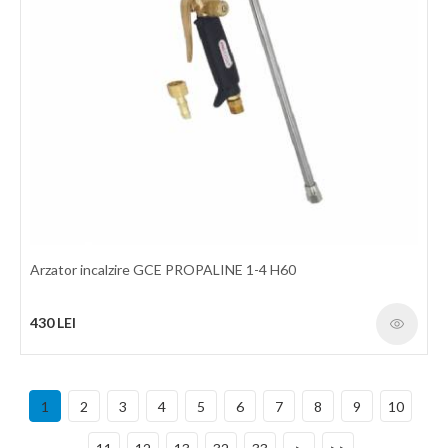
HVAC. Compatibil pentru debitare CNC. Date tehnice: Model
CUT-80 Tensiune de alimentare 380V
3580 LEI
detalii
Arzator incalzire GCE PROPALINE 1-4 H60
430 LEI
1
2
3
4
5
6
7
8
9
10