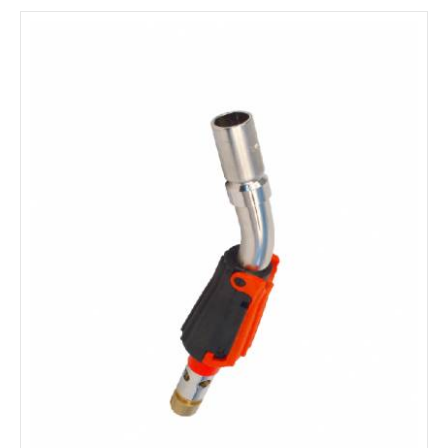
sarmă de 5kg sau 1kg. Echipamentul are incluse în pret
urmatoarele accesorii: - pistolet
3995 LEI
detalii