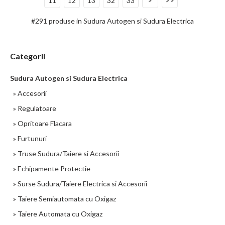
11
12
13
32
33
>
>>
#291 produse in Sudura Autogen si Sudura Electrica
Categorii
Sudura Autogen si Sudura Electrica
» Accesorii
» Regulatoare
» Opritoare Flacara
» Furtunuri
Aprinzator oxigaz
» Truse Sudura/Taiere si Accesorii
» Echipamente Protectie
35 LEI
» Surse Sudura/Taiere Electrica si Accesorii
» Taiere Semiautomata cu Oxigaz
detalii
» Taiere Automata cu Oxigaz