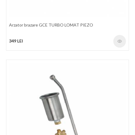
Arzator brazare GCE TURBO LOMAT PIEZO
349 LEI
Aparat taiere cu plasma InWelding Plasma CUT-80CNC
Amorsare prin HF. Compensare automată a fluctuației de
tensiune. Protectie automata la supratensiune si subtensiune.
Protectie termica cu termostat. Afisaj electronic. Reglaj continuu
al curentului de taiere. Poate taia pana la grosimi de 25mm in otel.
Adecvat pentru tăiere de oțel carbon, oțel inoxidabil, oțel aliat,
cupru și alte metale neferoase. Gabarit redus, fiabil, usor de
intretinut. Domenii de utilizare: service auto, confectii metalice,