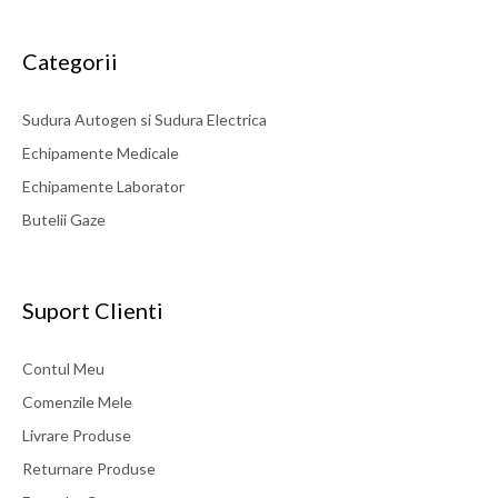
Categorii
Sudura Autogen si Sudura Electrica
Arzator brazare GCE TURBO LOMAT PIEZO
Echipamente Medicale
Caracteristici: - aprindere piezoelectronica - arzator rotativ la
360gr. (pas 60gr.) - suport rabatabile integrat Utilizare: brazare,
Echipamente Laborator
incalzire, indoire si indreptare Diametru iesire: 17mm Consum
Butelii Gaze
propan, propan-butan: 320g/h Iesire: 4,09kW Lungime: 200mm
Greutate: 0,2kg
Suport Clienti
349 LEI
detalii
Contul Meu
Comenzile Mele
Livrare Produse
Returnare Produse