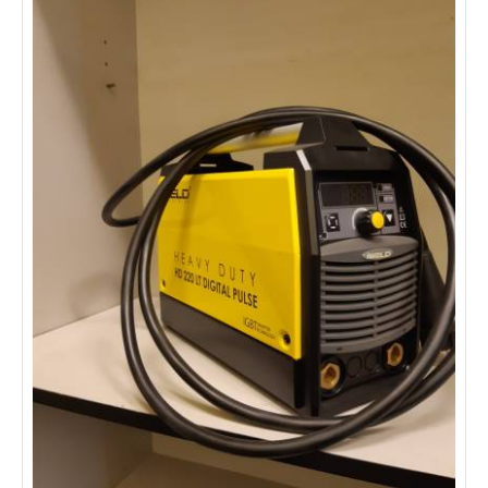
Aparat sudare InWelding MMA-200
Aparatat de sudura Profesional Compensarea automată a
fluctuației de tensiune. Protectie automata la supratensiune si
subtensiune. Gabarit redus, fiabile si robuste, usor de intretinut.
Afisaj electronic. Reglaj continuu al curentului de sudare.
Diametru de electrozi utilizabili: 1.6-4.0mm. Kit livrare: Cablu
sudura S25 3+2ml, cleste masa, cleste portelectrod, masca
sudura de mana. Model MMA-200 Alimentare 220V±15% Putere
absorbita 6.0KVA Tensiune in gol 56V Curent maxim 200A
Gama de curent 20-200A Durata activa 60% Clasa de izolatie F
Clasa de protectie IP21S Dimensiuni 315x120x198mm Greutate
6.5kg
1560 LEI