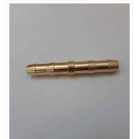
Furtun oxigen D6,3/13,3mm (colac 50m) GCE
Furtun de cauciuc pentru utilizarea cu Oxigen/Acetilena la taiere -
sudare si alte operatiuni inrudite. Nu se poate folosi cu LPG, MPS
si CNG. Interior: Cauciuc sintetic rezistent la gazele de sudare
Ranforsare: Material textile sintetic cu elasticitate mare. Exterior:
Cauciuc sintetic albastru rezistent la frecare si la intemperii