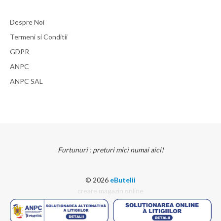
Despre Noi
Termeni si Conditii
GDPR
Stut innadire furtun oxigen (6mm)
ANPC
Diametru: 6mm
ANPC SAL
37 LEI
detalii
Furtunuri : preturi mici numai aici!
© 2026
eButelii
creare magazin online