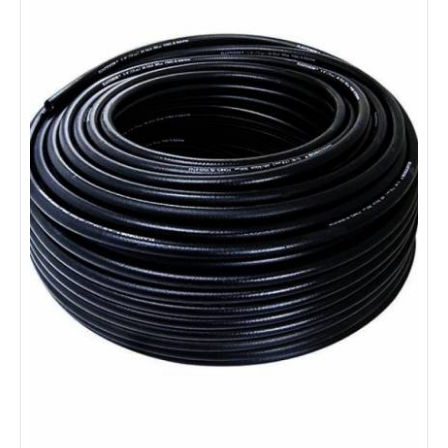
Furtun argon D6,0/12mm (colac 40m) GCE
Furtun de cauciuc pentru utilizarea cu Oxigen/Acetilena la taiere -
sudare si alte operatiuni inrudite. Potrivit, de asemenea, pentru
Hidrogen, CO2, Nitrogen, la taiere si sudare. Nu se poate folosi cu
LPG, MPS si CNG. Interior: Cauciuc sintetic rezistent la gazele de
sudare Ranforsare: Material textile sintetic cu elasticitate mare.
Exterior: Cauciuc sintetic negru rezistent la frecare si la
intemperii Temperatura: -20°C / +60°C Factor de
430 LEI
detalii