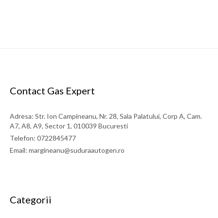
Contact Gas Expert
Adresa: Str. Ion Campineanu, Nr. 28, Sala Palatului, Corp A, Cam.
A7, A8, A9, Sector 1, 010039 Bucuresti
Stut innadire furtun acetilena/propan (8mm)
Telefon: 0722845477
Email: margineanu@suduraautogen.ro
Diametru: 8mm
37 LEI
Categorii
detalii