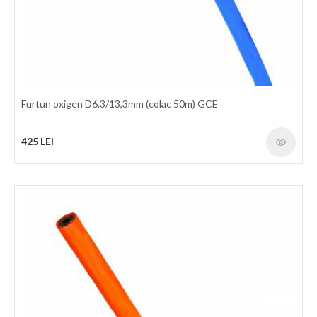
Furtun oxigen D6,3/13,3mm (colac 50m) GCE
425 LEI
Furtun geaman oxigen/acetilena 6,3/9,0mm (colac 50m) FAGUMIT
Furtun geaman de cauciuc pentru utilizarea cu Oxigen/Acetilena
la taiere - sudare si alte operatiuni inrudite. Nu este utilizat
pentru LPG, MPS, CNG. Interior: Cauciuc sintetic rezistent la
gazele de sudare Ranforsare: Material textile sintetic cu