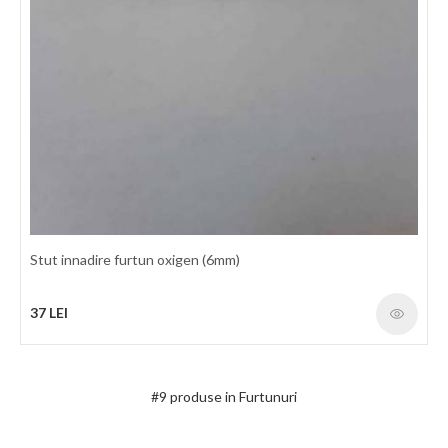
Stut innadire furtun oxigen (6mm)
Furtun propan/butan D9,0/16mm (colac 50m) GCE
37 LEI
Furtun de cauciuc pentru utilizarea cu Propan/Butan la taiere -
sudare si alte operatiuni inrudite. Potrivit pentru LPG, MPS, CNG.
Interior: Cauciuc sintetic rezistent la LPG si Propan/Butan
Ranforsare: Material textile sintetic cu elasticitate mare. Exterior:
#9 produse in Furtunuri
Cauciuc sintetic portocaliu rezistent la frecare si la intemperii
Temperatura: -20°C / +60°C Factor de protectie: 3 : 1 Marcaj: In