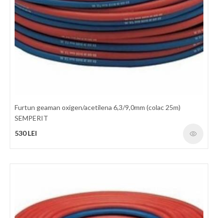
Furtun gaz GCE 5x1.5mm (m)
7 LEI
detalii
Furtun geaman oxigen/acetilena 6,3/9,0mm (colac 25m)
SEMPERIT
530 LEI