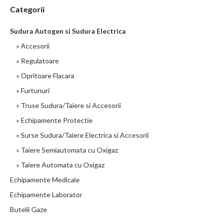
conformitate cu standardele mentionate mai jos. Presiune de
Categorii
lucru: 20 bari Presiune
Sudura Autogen si Sudura Electrica
910 LEI
» Accesorii
» Regulatoare
detalii
» Opritoare Flacara
» Furtunuri
» Truse Sudura/Taiere si Accesorii
» Echipamente Protectie
» Surse Sudura/Taiere Electrica si Accesorii
» Taiere Semiautomata cu Oxigaz
» Taiere Automata cu Oxigaz
Echipamente Medicale
Echipamente Laborator
Butelii Gaze