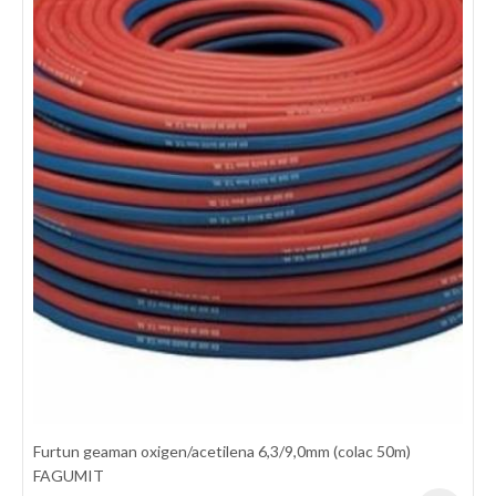
Furtun geaman oxigen/acetilena 6,3/9,0mm (colac 25m)
SEMPERIT
Furtun geaman de cauciuc pentru utilizarea cu Oxigen/Acetilena
la taiere - sudare si alte operatiuni inrudite. Nu este utilizat
Furtun geaman oxigen/acetilena 6,3/9,0mm (colac 50m)
pentru LPG, MPS, CNG. Interior: Cauciuc sintetic rezistent la
FAGUMIT
gazele de sudare Ranforsare: Material textile sintetic cu