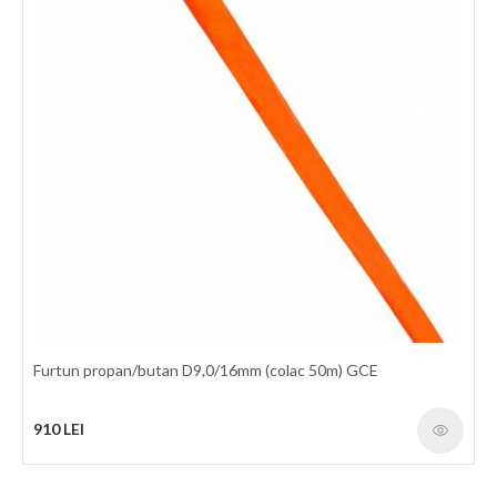
elasticitate mare. Exterior: Cauciuc sintetic portocaliu rezistent la
frecare si la intemperii Temperatura: -20°C / +60°C Factor de
protectie: 3 : 1 Marcaj: In conformitate cu standardele
mentionate mai jos. Presiune de
1030 LEI
detalii
Furtun propan/butan D9,0/16mm (colac 50m) GCE
910 LEI