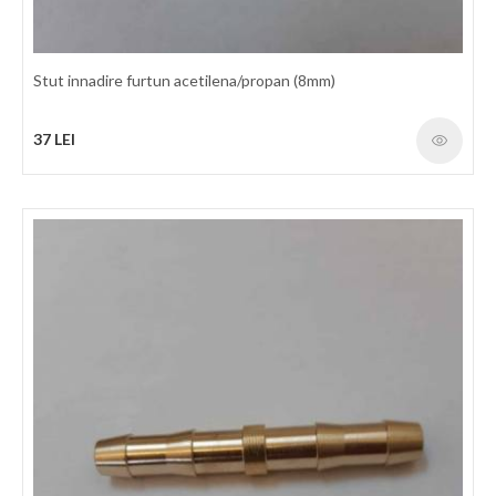
Temperatura: -20°C / +60°C Factor de protectie: 3 : 1 Marcaj: In
conformitate cu standardele mentionate mai
Stut innadire furtun acetilena/propan (8mm)
425 LEI
37 LEI
detalii