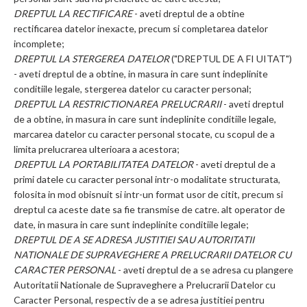
DREPTUL LA RECTIFICARE
- aveti dreptul de a obtine
rectificarea datelor inexacte, precum si completarea datelor
incomplete;
DREPTUL LA STERGEREA DATELOR
("DREPTUL DE A FI UITAT")
- aveti dreptul de a obtine, in masura in care sunt indeplinite
conditiile legale, stergerea datelor cu caracter personal;
DREPTUL LA RESTRICTIONAREA PRELUCRARII
- aveti dreptul
de a obtine, in masura in care sunt indeplinite conditiile legale,
marcarea datelor cu caracter personal stocate, cu scopul de a
limita prelucrarea ulterioara a acestora;
DREPTUL LA PORTABILITATEA DATELOR
- aveti dreptul de a
primi datele cu caracter personal intr-o modalitate structurata,
folosita in mod obisnuit si intr-un format usor de citit, precum si
dreptul ca aceste date sa fie transmise de catre. alt operator de
date, in masura in care sunt indeplinite conditiile legale;
DREPTUL DE A SE ADRESA JUSTITIEI SAU AUTORITATII
NATIONALE DE SUPRAVEGHERE A PRELUCRARII DATELOR CU
CARACTER PERSONAL
- aveti dreptul de a se adresa cu plangere
Autoritatii Nationale de Supraveghere a Prelucrarii Datelor cu
Caracter Personal, respectiv de a se adresa justitiei pentru