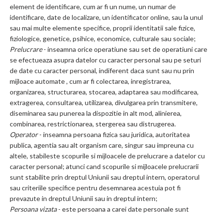
element de identificare, cum ar fi un nume, un numar de
identificare, date de localizare, un identificator online, sau la unul
sau mai multe elemente specifice, proprii identitatii sale fizice,
fiziologice, genetice, psihice, economice, culturale sau sociale;
Prelucrare
- inseamna orice operatiune sau set de operatiuni care
se efectueaza asupra datelor cu caracter personal sau pe seturi
de date cu caracter personal, indiferent daca sunt sau nu prin
mijloace automate , cum ar fi colectarea, inregistrarea,
organizarea, structurarea, stocarea, adaptarea sau modificarea,
extragerea, consultarea, utilizarea, divulgarea prin transmitere,
diseminarea sau punerea la dispozitie in alt mod, alinierea,
combinarea, restrictionarea, stergerea sau distrugerea.
Operator
- inseamna persoana fizica sau juridica, autoritatea
publica, agentia sau alt organism care, singur sau impreuna cu
altele, stabileste scopurile si mijloacele de prelucrare a datelor cu
caracter personal; atunci cand scopurile si mijloacele prelucrarii
sunt stabilite prin dreptul Uniunii sau dreptul intern, operatorul
sau criteriile specifice pentru desemnarea acestuia pot fi
prevazute in dreptul Uniunii sau in dreptul intern;
Persoana vizata
- este persoana a carei date personale sunt