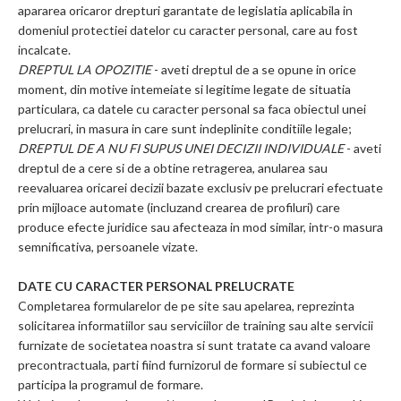
apararea oricaror drepturi garantate de legislatia aplicabila in
domeniul protectiei datelor cu caracter personal, care au fost
incalcate.
DREPTUL LA OPOZITIE
- aveti dreptul de a se opune in orice
moment, din motive intemeiate si legitime legate de situatia
particulara, ca datele cu caracter personal sa faca obiectul unei
prelucrari, in masura in care sunt indeplinite conditiile legale;
DREPTUL DE A NU FI SUPUS UNEI DECIZII INDIVIDUALE
- aveti
dreptul de a cere si de a obtine retragerea, anularea sau
reevaluarea oricarei decizii bazate exclusiv pe prelucrari efectuate
prin mijloace automate (incluzand crearea de profiluri) care
produce efecte juridice sau afecteaza in mod similar, intr-o masura
semnificativa, persoanele vizate.
DATE CU CARACTER PERSONAL PRELUCRATE
Completarea formularelor de pe site sau apelarea, reprezinta
solicitarea informatiilor sau serviciilor de training sau alte servicii
furnizate de societatea noastra si sunt tratate ca avand valoare
precontractuala, parti fiind furnizorul de formare si subiectul ce
participa la programul de formare.