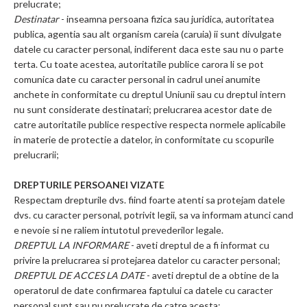
prelucrate;
Destinatar
- inseamna persoana fizica sau juridica, autoritatea
publica, agentia sau alt organism careia (caruia) ii sunt divulgate
datele cu caracter personal, indiferent daca este sau nu o parte
terta. Cu toate acestea, autoritatile publice carora li se pot
comunica date cu caracter personal in cadrul unei anumite
anchete in conformitate cu dreptul Uniunii sau cu dreptul intern
nu sunt considerate destinatari; prelucrarea acestor date de
catre autoritatile publice respective respecta normele aplicabile
in materie de protectie a datelor, in conformitate cu scopurile
prelucrarii;
DREPTURILE PERSOANEI VIZATE
Respectam drepturile dvs. fiind foarte atenti sa protejam datele
dvs. cu caracter personal, potrivit legii, sa va informam atunci cand
e nevoie si ne raliem intutotul prevederilor legale.
DREPTUL LA INFORMARE
- aveti dreptul de a fi informat cu
privire la prelucrarea si protejarea datelor cu caracter personal;
DREPTUL DE ACCES LA DATE
- aveti dreptul de a obtine de la
operatorul de date confirmarea faptului ca datele cu caracter
personal sunt sau nu prelucrate de catre acesta;