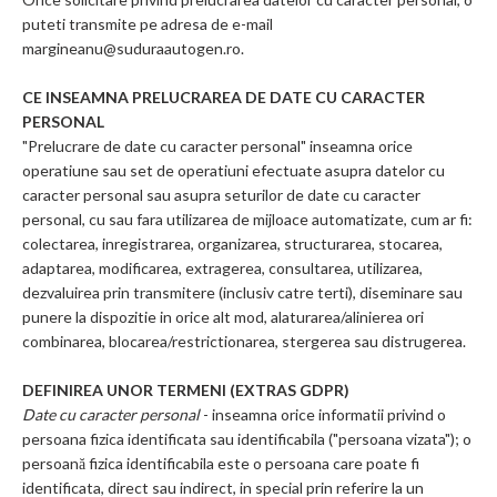
puteti transmite pe adresa de e-mail
margineanu@suduraautogen.ro.
CE INSEAMNA PRELUCRAREA DE DATE CU CARACTER
PERSONAL
"Prelucrare de date cu caracter personal" inseamna orice
operatiune sau set de operatiuni efectuate asupra datelor cu
caracter personal sau asupra seturilor de date cu caracter
personal, cu sau fara utilizarea de mijloace automatizate, cum ar fi:
colectarea, inregistrarea, organizarea, structurarea, stocarea,
adaptarea, modificarea, extragerea, consultarea, utilizarea,
dezvaluirea prin transmitere (inclusiv catre terti), diseminare sau
punere la dispozitie in orice alt mod, alaturarea/alinierea ori
combinarea, blocarea/restrictionarea, stergerea sau distrugerea.
DEFINIREA UNOR TERMENI (EXTRAS GDPR)
Date cu caracter personal
- inseamna orice informatii privind o
persoana fizica identificata sau identificabila ("persoana vizata"); o
persoană fizica identificabila este o persoana care poate fi
identificata, direct sau indirect, in special prin referire la un