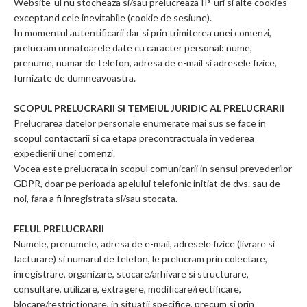
Website-ul nu stocheaza si/sau prelucreaza IP-uri si alte cookies
exceptand cele inevitabile (cookie de sesiune).
In momentul autentificarii dar si prin trimiterea unei comenzi,
prelucram urmatoarele date cu caracter personal: nume,
prenume, numar de telefon, adresa de e-mail si adresele fizice,
furnizate de dumneavoastra.
SCOPUL PRELUCRARII SI TEMEIUL JURIDIC AL PRELUCRARII
Prelucrarea datelor personale enumerate mai sus se face in
scopul contactarii si ca etapa precontractuala in vederea
expedierii unei comenzi.
Vocea este prelucrata in scopul comunicarii in sensul prevederilor
GDPR, doar pe perioada apelului telefonic initiat de dvs. sau de
noi, fara a fi inregistrata si/sau stocata.
FELUL PRELUCRARII
Numele, prenumele, adresa de e-mail, adresele fizice (livrare si
facturare) si numarul de telefon, le prelucram prin colectare,
inregistrare, organizare, stocare/arhivare si structurare,
consultare, utilizare, extragere, modificare/rectificare,
blocare/restrictionare, in situatii specifice, precum si prin