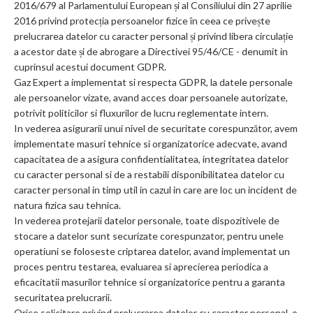
2016/679 al Parlamentului European și al Consiliului din 27 aprilie
2016 privind protecția persoanelor fizice în ceea ce privește
prelucrarea datelor cu caracter personal și privind libera circulație
a acestor date și de abrogare a Directivei 95/46/CE - denumit in
cuprinsul acestui document GDPR.
Gaz Expert a implementat si respecta GDPR, la datele personale
ale persoanelor vizate, avand acces doar persoanele autorizate,
potrivit politicilor si fluxurilor de lucru reglementate intern.
In vederea asigurarii unui nivel de securitate corespunzător, avem
implementate masuri tehnice si organizatorice adecvate, avand
capacitatea de a asigura confidentialitatea, integritatea datelor
cu caracter personal si de a restabili disponibilitatea datelor cu
caracter personal in timp util in cazul in care are loc un incident de
natura fizica sau tehnica.
In vederea protejarii datelor personale, toate dispozitivele de
stocare a datelor sunt securizate corespunzator, pentru unele
operatiuni se foloseste criptarea datelor, avand implementat un
proces pentru testarea, evaluarea si aprecierea periodica a
eficacitatii masurilor tehnice si organizatorice pentru a garanta
securitatea prelucrarii.
Orice solicitare privind prelucrarea datelor cu caracter personal, o