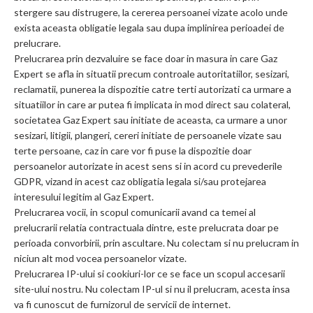
stergere sau distrugere, la cererea persoanei vizate acolo unde
exista aceasta obligatie legala sau dupa implinirea perioadei de
prelucrare.
Prelucrarea prin dezvaluire se face doar in masura in care Gaz
Expert se afla in situatii precum controale autoritatiilor, sesizari,
reclamatii, punerea la dispozitie catre terti autorizati ca urmare a
situatiilor in care ar putea fi implicata in mod direct sau colateral,
societatea Gaz Expert sau initiate de aceasta, ca urmare a unor
sesizari, litigii, plangeri, cereri initiate de persoanele vizate sau
terte persoane, caz in care vor fi puse la dispozitie doar
persoanelor autorizate in acest sens si in acord cu prevederile
GDPR, vizand in acest caz obligatia legala si/sau protejarea
interesului legitim al Gaz Expert.
Prelucrarea vocii, in scopul comunicarii avand ca temei al
prelucrarii relatia contractuala dintre, este prelucrata doar pe
perioada convorbirii, prin ascultare. Nu colectam si nu prelucram in
niciun alt mod vocea persoanelor vizate.
Prelucrarea IP-ului si cookiuri-lor ce se face un scopul accesarii
site-ului nostru. Nu colectam IP-ul si nu il prelucram, acesta insa
va fi cunoscut de furnizorul de servicii de internet.