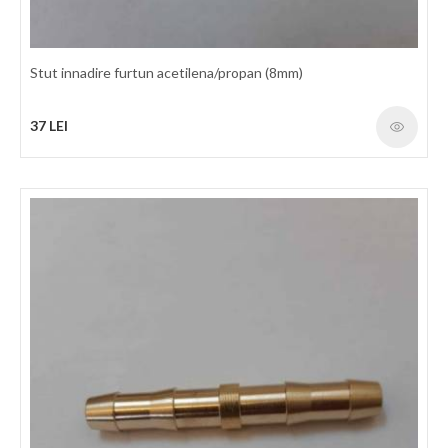
Temperatura: -20°C / +60°C Factor de protectie: 3 : 1 Marcaj: In
conformitate cu standardele mentionate mai
Stut innadire furtun acetilena/propan (8mm)
425 LEI
37 LEI
detalii