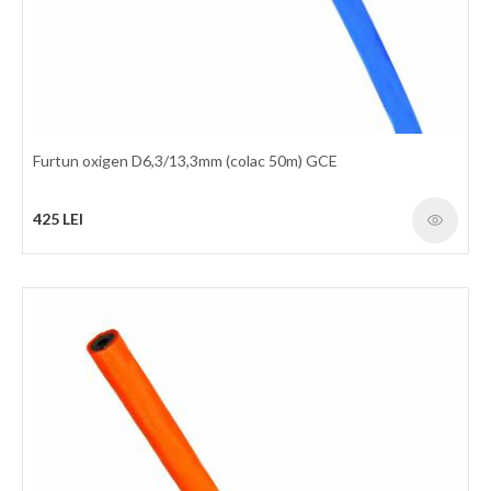
Furtun oxigen D6,3/13,3mm (colac 50m) GCE
425 LEI
Furtun geaman oxigen/acetilena 6,3/9,0mm (colac 50m) FAGUMIT
Furtun geaman de cauciuc pentru utilizarea cu Oxigen/Acetilena
la taiere - sudare si alte operatiuni inrudite. Nu este utilizat
pentru LPG, MPS, CNG. Interior: Cauciuc sintetic rezistent la
gazele de sudare Ranforsare: Material textile sintetic cu