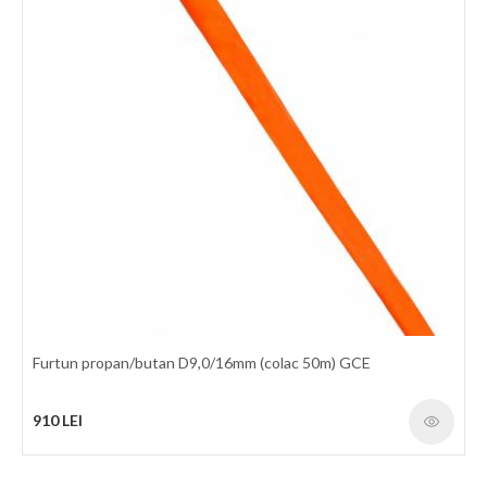
elasticitate mare. Exterior: Cauciuc sintetic portocaliu rezistent la
frecare si la intemperii Temperatura: -20°C / +60°C Factor de
protectie: 3 : 1 Marcaj: In conformitate cu standardele
mentionate mai jos. Presiune de
1030 LEI
detalii
Furtun propan/butan D9,0/16mm (colac 50m) GCE
910 LEI