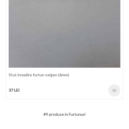
Stut innadire furtun oxigen (6mm)
Furtun propan/butan D9,0/16mm (colac 50m) GCE
37 LEI
Furtun de cauciuc pentru utilizarea cu Propan/Butan la taiere -
sudare si alte operatiuni inrudite. Potrivit pentru LPG, MPS, CNG.
Interior: Cauciuc sintetic rezistent la LPG si Propan/Butan
Ranforsare: Material textile sintetic cu elasticitate mare. Exterior:
#9 produse in Furtunuri
Cauciuc sintetic portocaliu rezistent la frecare si la intemperii
Temperatura: -20°C / +60°C Factor de protectie: 3 : 1 Marcaj: In