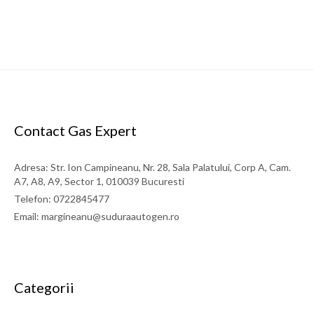
Contact Gas Expert
Adresa: Str. Ion Campineanu, Nr. 28, Sala Palatului, Corp A, Cam.
A7, A8, A9, Sector 1, 010039 Bucuresti
Stut innadire furtun acetilena/propan (8mm)
Telefon: 0722845477
Email: margineanu@suduraautogen.ro
Diametru: 8mm
37 LEI
Categorii
detalii