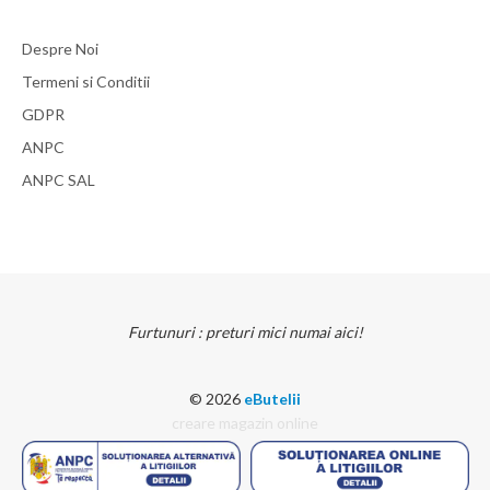
Despre Noi
Termeni si Conditii
GDPR
Stut innadire furtun oxigen (6mm)
ANPC
Diametru: 6mm
ANPC SAL
37 LEI
detalii
Furtunuri : preturi mici numai aici!
© 2026
eButelii
creare magazin online