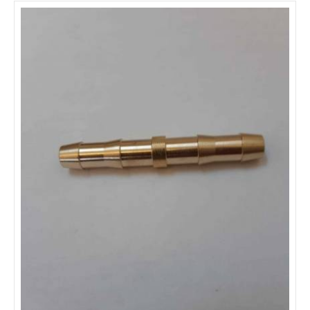
Furtun oxigen D6,3/13,3mm (colac 50m) GCE
Furtun de cauciuc pentru utilizarea cu Oxigen/Acetilena la taiere -
sudare si alte operatiuni inrudite. Nu se poate folosi cu LPG, MPS
si CNG. Interior: Cauciuc sintetic rezistent la gazele de sudare
Ranforsare: Material textile sintetic cu elasticitate mare. Exterior:
Cauciuc sintetic albastru rezistent la frecare si la intemperii