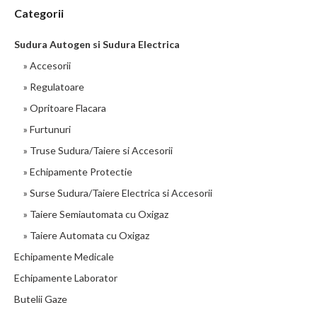
conformitate cu standardele mentionate mai jos. Presiune de
Categorii
lucru: 20 bari Presiune
Sudura Autogen si Sudura Electrica
910 LEI
» Accesorii
» Regulatoare
detalii
» Opritoare Flacara
» Furtunuri
» Truse Sudura/Taiere si Accesorii
» Echipamente Protectie
» Surse Sudura/Taiere Electrica si Accesorii
» Taiere Semiautomata cu Oxigaz
» Taiere Automata cu Oxigaz
Echipamente Medicale
Echipamente Laborator
Butelii Gaze