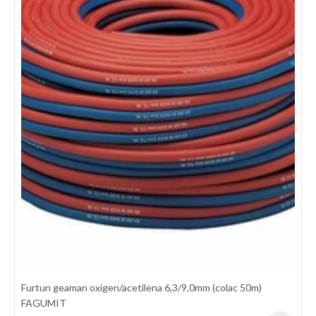
Furtun geaman oxigen/acetilena 6,3/9,0mm (colac 25m)
SEMPERIT
Furtun geaman de cauciuc pentru utilizarea cu Oxigen/Acetilena
la taiere - sudare si alte operatiuni inrudite. Nu este utilizat
Furtun geaman oxigen/acetilena 6,3/9,0mm (colac 50m)
pentru LPG, MPS, CNG. Interior: Cauciuc sintetic rezistent la
FAGUMIT
gazele de sudare Ranforsare: Material textile sintetic cu