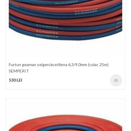
Furtun gaz GCE 5x1.5mm (m)
7 LEI
detalii
Furtun geaman oxigen/acetilena 6,3/9,0mm (colac 25m)
SEMPERIT
530 LEI