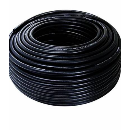
Furtun argon D6,0/12mm (colac 40m) GCE
Furtun de cauciuc pentru utilizarea cu Oxigen/Acetilena la taiere -
sudare si alte operatiuni inrudite. Potrivit, de asemenea, pentru
Hidrogen, CO2, Nitrogen, la taiere si sudare. Nu se poate folosi cu
LPG, MPS si CNG. Interior: Cauciuc sintetic rezistent la gazele de
sudare Ranforsare: Material textile sintetic cu elasticitate mare.
Exterior: Cauciuc sintetic negru rezistent la frecare si la
intemperii Temperatura: -20°C / +60°C Factor de
430 LEI
detalii