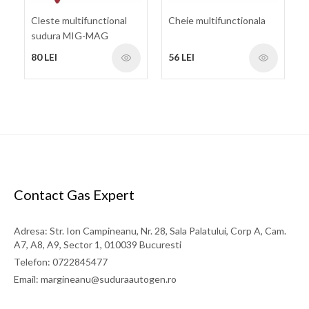
Cleste multifunctional
Cheie multifunctionala
sudura MIG-MAG
80 LEI
56 LEI
Contact Gas Expert
Adresa: Str. Ion Campineanu, Nr. 28, Sala Palatului, Corp A, Cam.
A7, A8, A9, Sector 1, 010039 Bucuresti
Telefon: 0722845477
Email: margineanu@suduraautogen.ro