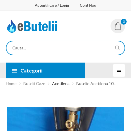
Autentificare / Login
Cont Nou
0
Categorii
Home
Butelii Gaze
Acetilena
Butelie Acetilena 10L