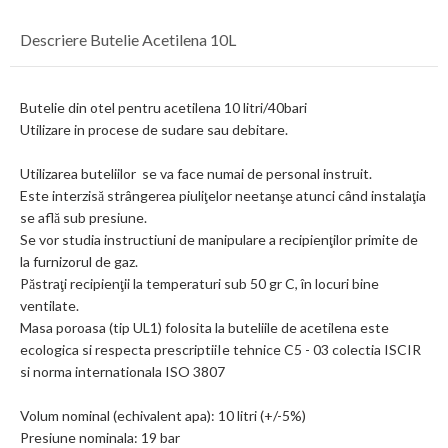
Descriere Butelie Acetilena 10L
Butelie din otel pentru acetilena 10 litri/40bari
Utilizare in procese de sudare sau debitare.
Utilizarea buteliilor se va face numai de personal instruit.
Este interzisă strângerea piuliţelor neetanşe atunci când instalaţia
se află sub presiune.
Se vor studia instructiuni de manipulare a recipienţilor primite de
la furnizorul de gaz.
Păstraţi recipienţii la temperaturi sub 50 gr C, în locuri bine
ventilate.
Masa poroasa (tip UL1) folosita la buteliile de acetilena este
ecologica si respecta prescriptiiIe tehnice C5 - 03 colectia ISCIR
si norma internationala ISO 3807
Volum nominal (echivalent apa): 10 litri (+/-5%)
Presiune nominala: 19 bar