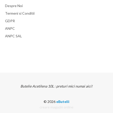
Despre Noi
Termeni si Conditii
GDPR
ANPC
ANPC SAL
Butelie Acetilena 10L : preturi mici numai aici!
© 2026
eButelii
creare magazin online