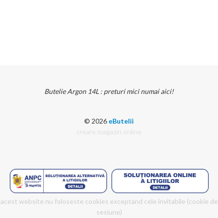
Butelie Argon 14L : preturi mici numai aici!
© 2026
eButelii
creare magazin online
acest website nu foloseste cookies exceptand cele invitabile (cookie de
sesiune)