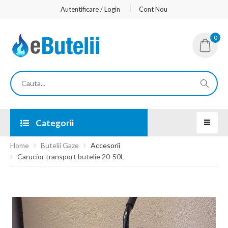
Autentificare / Login
Cont Nou
0
Categorii
Home
Butelii Gaze
Accesorii
Carucior transport butelie 20-50L