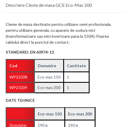
Descriere Cleste de masa GCE Eco-Mas 200
Cleme de masa destinate pentru utilizare semi-profesionala,
pentru utilizare generala, cu aparate de sudura mici
(transformatoare sau mici invertoare pana la 150A). Fixarea
cablului direct la punctul de contact.
STANDARD: EN 60974-13
Cod
Denumire
Cantitate
WP21038
Eco-mas 150
1
WP21039
Eco-mas 200
1
DATE TEHNICE
Eco-mas 150
Eco-mas 200
Greutate:
190 g
190 g