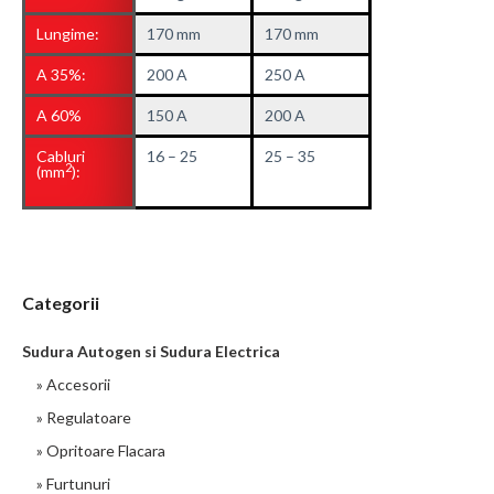
Lungime:
170 mm
170 mm
A 35%:
200 A
250 A
A 60%
150 A
200 A
Cabluri
16 – 25
25 – 35
2
(mm
):
Categorii
Sudura Autogen si Sudura Electrica
» Accesorii
» Regulatoare
» Opritoare Flacara
» Furtunuri