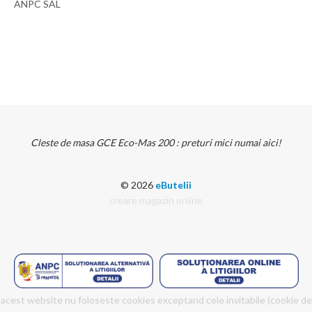
ANPC SAL
Cleste de masa GCE Eco-Mas 200 : preturi mici numai aici!
© 2026
eButelii
creare magazin online
acest website nu foloseste cookies exceptand cele invitabile (cookie de