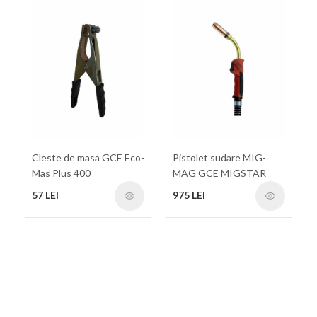
Cleste de masa GCE Eco-
Pistolet sudare MIG-
Mas Plus 400
MAG GCE MIGSTAR
PRO 511, 4m, racire cu
57 LEI
975 LEI
lichid