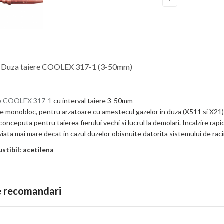
e Duza taiere COOLEX 317-1 (3-50mm)
re COOLEX 317-1
cu interval taiere 3-50mm
e monobloc, pentru arzatoare cu amestecul gazelor in duza (X511 si X21)
onceputa pentru taierea fierului vechi si lucrul la demolari. Incalzire rapid
iata mai mare decat in cazul duzelor obisnuite datorita sistemului de raci
tibil: acetilena
te recomandari