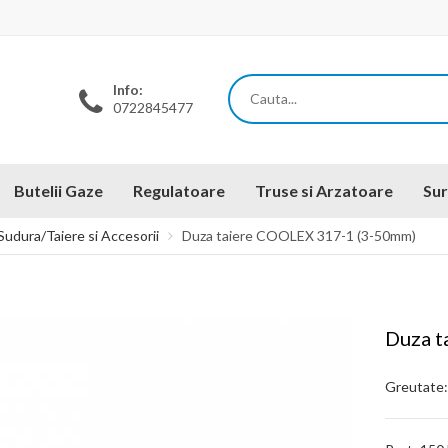
Info:
0722845477
Butelii Gaze
Regulatoare
Truse si Arzatoare
Sur
Sudura/Taiere si Accesorii
Duza taiere COOLEX 317-1 (3-50mm)
Duza t
Greutate