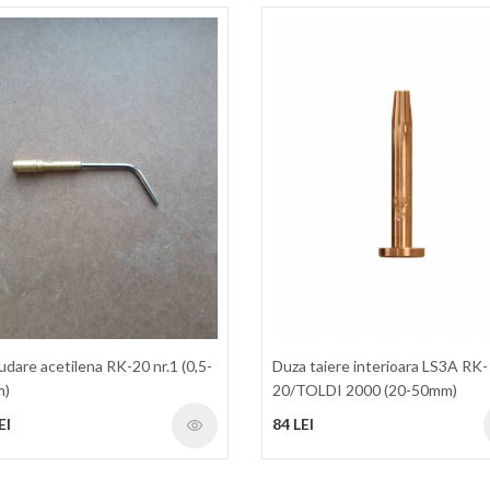
udare acetilena RK-20 nr.1 (0,5-
Duza taiere interioara LS3A RK-
m)
20/TOLDI 2000 (20-50mm)
EI
84 LEI