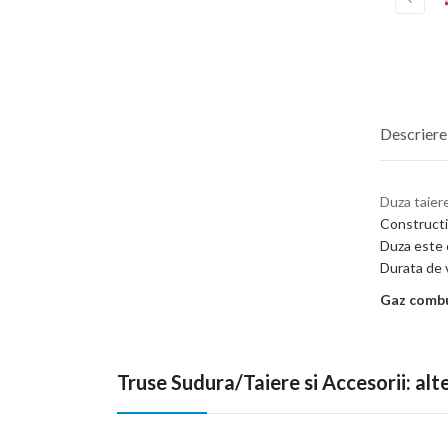
Descrier
Duza taie
Constructi
Duza este c
Durata de v
Gaz combus
Truse Sudura/Taiere si Accesorii: al