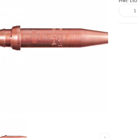
Pret:
150 