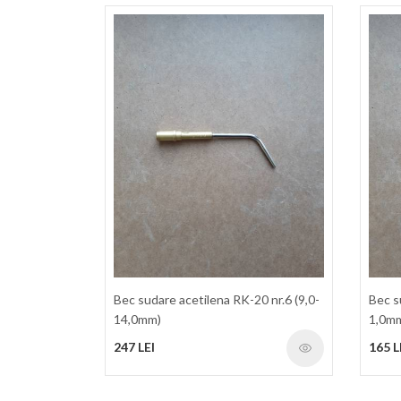
Bec sudare acetilena RK-20 nr.6 (9,0-
Bec s
14,0mm)
1,0m
247 LEI
165 L