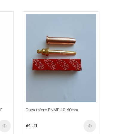
CE
Duza taiere PNME 40-60mm
64 LEI