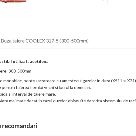
e Duza taiere COOLEX 317-5 (300-500mm)
tibil utilizat: acetilena
aiere: 300-500mm
e monobloc, pentru arzatoare cu amestecul gazelor in duza (X511 si X21)
entru taierea fierului vechi si lucrul la demolari.
apida si interval de taiere mare.
iata mai mare decat in cazul duzelor obisnuite datorita sistemului de raci
te recomandari