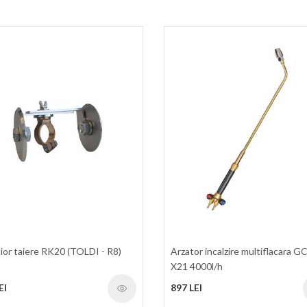
ior taiere RK20 (TOLDI - R8)
Arzator incalzire multiflacara G
X21 4000l/h
EI
897 LEI