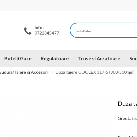
Info:
0722845477
Butelii Gaze
Regulatoare
Truse si Arzatoare
Sur
Sudura/Taiere si Accesorii
Duza taiere COOLEX 317-5 (300-500mm)
Duza t
Greutate