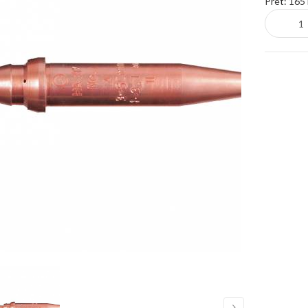
Pret:
165 