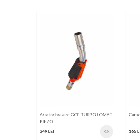
Arzator brazare GCE TURBO LOMAT
Caruc
PIEZO
349 LEI
165 L