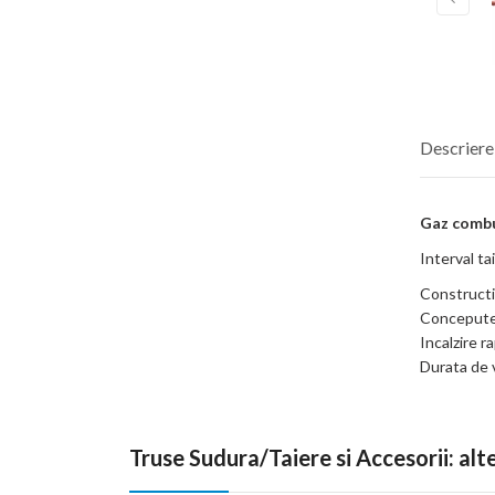
Descrier
Gaz combus
Interval t
Constructi
Concepute p
Incalzire r
Durata de v
Truse Sudura/Taiere si Accesorii: al