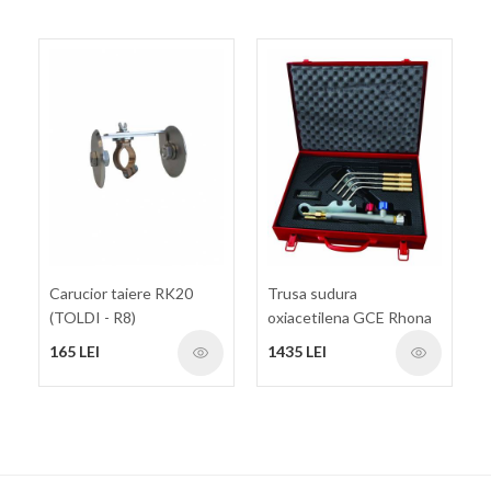
Carucior taiere RK20
Trusa sudura
(TOLDI - R8)
oxiacetilena GCE Rhona
RK-20
165 LEI
1435 LEI