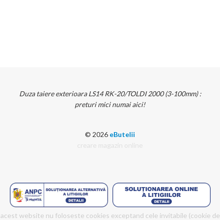
Duza taiere exterioara LS14 RK-20/TOLDI 2000 (3-100mm) :
preturi mici numai aici!
© 2026
eButelii
creare magazin online
acest website nu foloseste cookies exceptand cele invitabile (cookie de