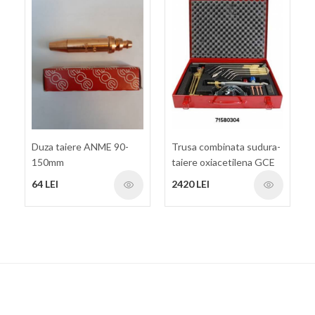
Duza taiere ANME 90-
Trusa combinata sudura-
150mm
taiere oxiacetilena GCE
Rhona RK-20
64 LEI
2420 LEI