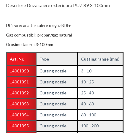
Descriere Duza taiere exterioara PUZ 89 3-100mm
Utilizare: arzator taiere oxigaz BIR+
Gaz combustibil: propan/gaz natural
Grosime taiere: 3-100mm
Art. Nr.
Type
Cutting range (mm)
14001350
Cutting nozzle
3 - 10
14001351
Cutting nozzle
10 - 25
14001352
Cutting nozzle
25 - 40
14001353
Cutting nozzle
40 - 60
14001354
Cutting nozzle
60 - 100
14001355
Cutting nozzle
100 - 200