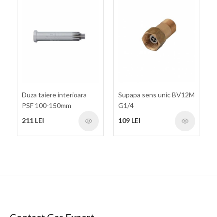
Duza taiere interioara
Supapa sens unic BV12M
PSF 100-150mm
G1/4
211 LEI
109 LEI