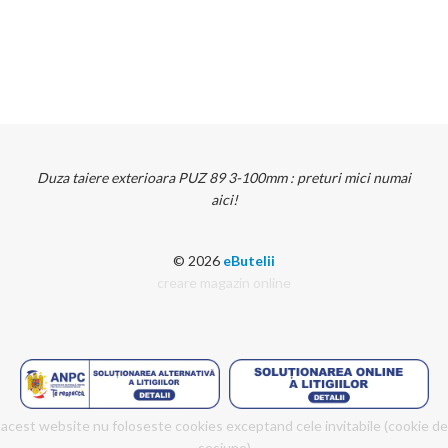
Duza taiere exterioara PUZ 89 3-100mm : preturi mici numai
aici!
© 2026
eButelii
creare magazin online
acest website nu foloseste cookies exceptand cele invitabile (cookie de
sesiune)