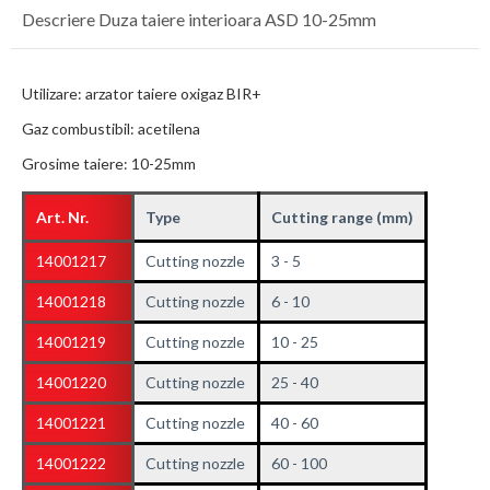
Descriere Duza taiere interioara ASD 10-25mm
Utilizare: arzator taiere oxigaz BIR+
Gaz combustibil: acetilena
Grosime taiere: 10-25mm
Art. Nr.
Type
Cutting range
(mm)
14001217
Cutting nozzle
3 - 5
14001218
Cutting nozzle
6 - 10
14001219
Cutting nozzle
10 - 25
14001220
Cutting nozzle
25 - 40
14001221
Cutting nozzle
40 - 60
14001222
Cutting nozzle
60 - 100