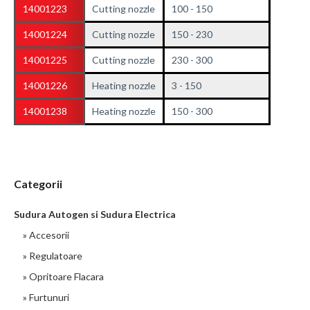
14001223
Cutting nozzle
100 - 150
14001224
Cutting nozzle
150 - 230
14001225
Cutting nozzle
230 - 300
14001226
Heating nozzle
3 - 150
14001238
Heating nozzle
150 - 300
Categorii
Sudura Autogen si Sudura Electrica
» Accesorii
» Regulatoare
» Opritoare Flacara
» Furtunuri