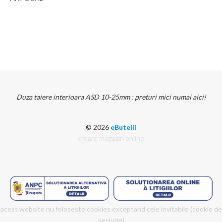
Duza taiere interioara ASD 10-25mm : preturi mici numai aici!
© 2026
eButelii
creare magazin online
acest website nu foloseste cookies exceptand cele invitabile (cookie de
sesiune)