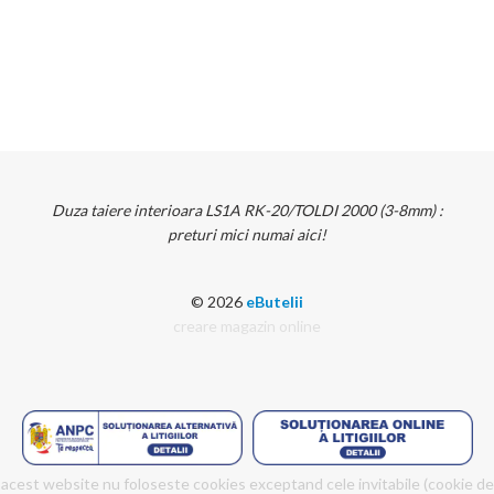
Duza taiere interioara LS1A RK-20/TOLDI 2000 (3-8mm) :
preturi mici numai aici!
© 2026
eButelii
creare magazin online
acest website nu foloseste cookies exceptand cele invitabile (cookie de