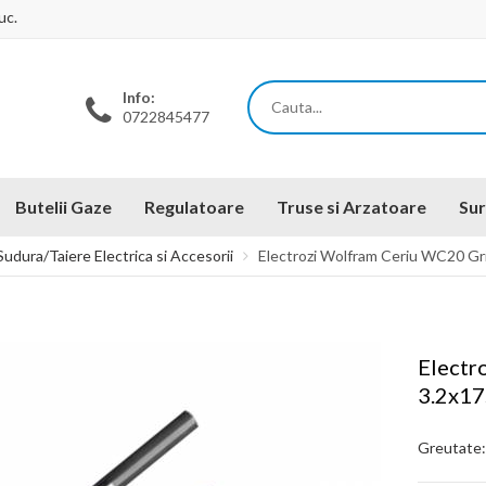
uc.
Info:
0722845477
Butelii Gaze
Regulatoare
Truse si Arzatoare
Sur
udura/Taiere Electrica si Accesorii
Electrozi Wolfram Ceriu WC20 Gr
Electr
3.2x17
Greutate