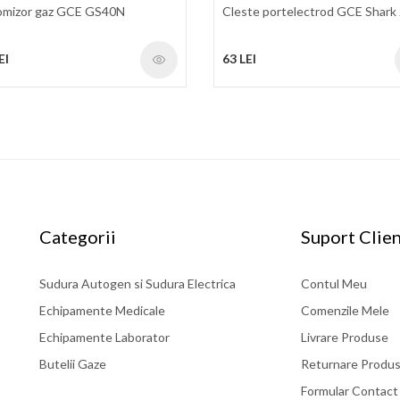
omizor gaz GCE GS40N
Cleste portelectrod GCE Shark
EI
63 LEI
Categorii
Suport Clien
Sudura Autogen si Sudura Electrica
Contul Meu
Echipamente Medicale
Comenzile Mele
Echipamente Laborator
Livrare Produse
Butelii Gaze
Returnare Produ
Formular Contact