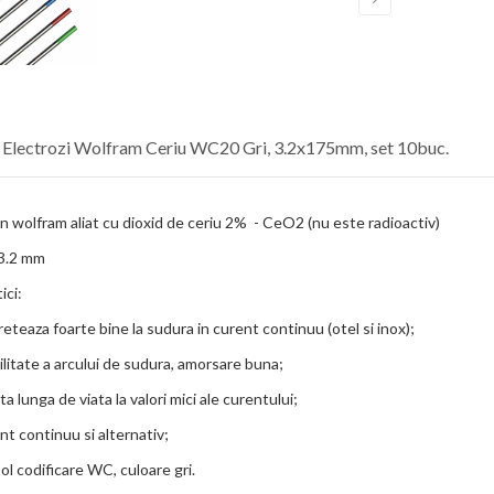
 Electrozi Wolfram Ceriu WC20 Gri, 3.2x175mm, set 10buc.
in wolfram aliat cu dioxid de ceriu 2% - CeO2 (nu este radioactiv)
3.2 mm
ici:
reteaza foarte bine la sudura in curent continuu (otel si inox);
ilitate a arcului de sudura, amorsare buna;
ta lunga de viata la valori mici ale curentului;
ent continuu si alternativ;
ol codificare WC, culoare gri.