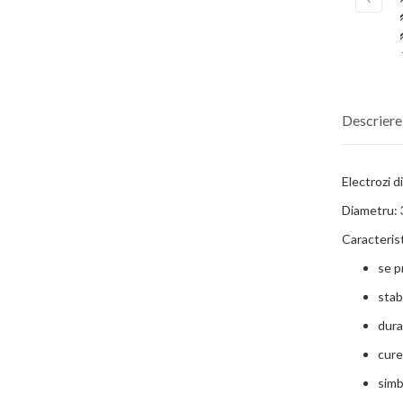
Descriere
Electrozi d
Diametru: 
Caracterist
se p
stab
dura
​cur
simb