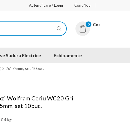
Autentificare / Login
Cont Nou
0
Cos
se Sudura Electrice
Echipamente
i, 3.2x175mm, set 10buc.
ozi Wolfram Ceriu WC20 Gri,
5mm, set 10buc.
:
0.4 kg