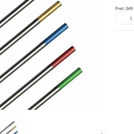
Pret:
369 