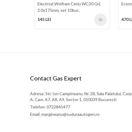
Electrozi Wolfram Ceriu WC20 Gri,
Econ
2.0x175mm, set 10buc.
145 LEI
470 L
Contact Gas Expert
Adresa: Str. Ion Campineanu, Nr. 28, Sala Palatului, Corp
A, Cam. A7, A8, A9, Sector 1, 010039 Bucuresti
Telefon: 0722845477
Email: margineanu@suduraautogen.ro