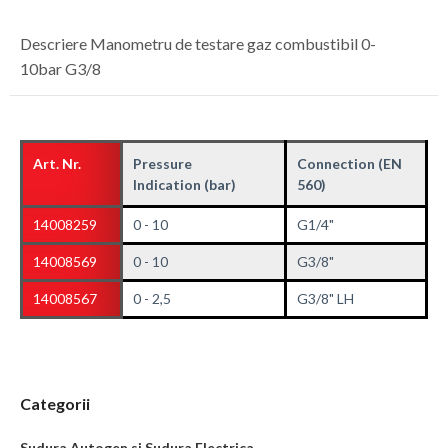
Descriere Manometru de testare gaz combustibil 0-
10bar G3/8
Art. Nr.
Pressure
Connection
(EN
Indication
(bar)
560)
14008259
0 - 10
G1/4"
14008569
0 - 10
G3/8"
14008567
0 - 2,5
G3/8" LH
Categorii
Sudura Autogen si Sudura Electrica