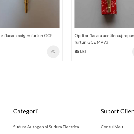
or flacara oxigen furtun GCE
Opritor flacara acetilena/propa
3
furtun GCE MV93
I
85 LEI
Categorii
Suport Clien
Sudura Autogen si Sudura Electrica
Contul Meu