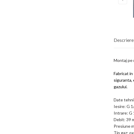
Descriere
Montaj pe 
Fabricat i
siguranta, 
gazului.
Date tehni
Iesire: G 1
Intrare: G 
Debit: 39 
Presiune m
Tip gaz: o