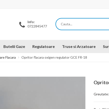
Info:
0722845477
Butelii Gaze
Regulatoare
Truse si Arzatoare
Sur
are Flacara
Opritor flacara oxigen regulator GCE FR-18
Oprito
Greutate