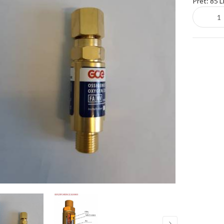
Pret:
85 L