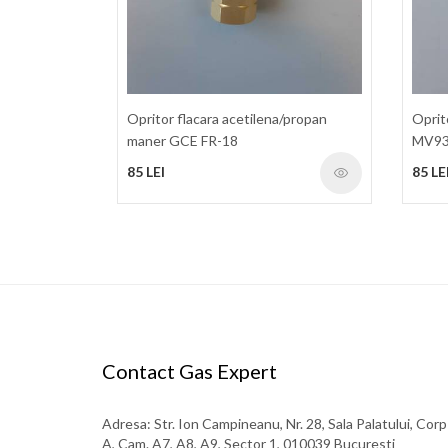
Opritor flacara acetilena/propan
Oprit
maner GCE FR-18
MV9
85 LEI
85 LE
Contact Gas Expert
Adresa: Str. Ion Campineanu, Nr. 28, Sala Palatului, Corp
A, Cam. A7, A8, A9, Sector 1, 010039 Bucuresti