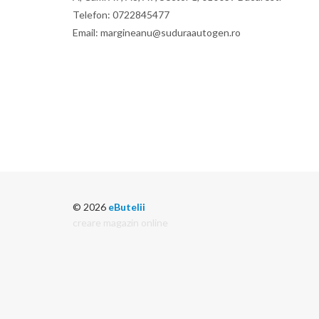
Telefon: 0722845477
Email: margineanu@suduraautogen.ro
© 2026
eButelii
creare magazin online