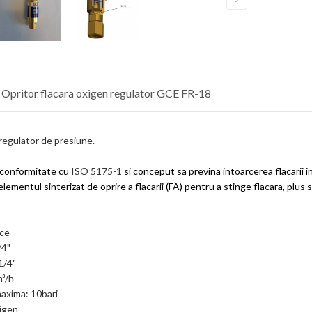
 Opritor flacara oxigen regulator GCE FR-18
regulator de presiune.
n conformitate cu
ISO 5175-1
si conceput sa previna intoarcerea flacarii in
elementul sinterizat de oprire a flacarii (FA) pentru a stinge flacara, plu
ce
/4"
1/4"
m³/h
axima: 10bari
xigen