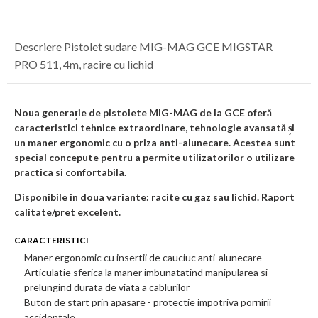
Descriere Pistolet sudare MIG-MAG GCE MIGSTAR
PRO 511, 4m, racire cu lichid
Noua generație de pistolete MIG-MAG de la GCE oferă
caracteristici tehnice extraordinare, tehnologie avansată și
un maner
ergonomic cu o priza anti-alunecare. Acestea sunt
special concepute pentru a permite utilizatorilor o utilizare
practica si
confortabila.
Disponibile in doua variante: racite cu gaz sau lichid. Raport
calitate/pret excelent.
CARACTERISTICI
Maner ergonomic cu insertii de cauciuc anti-alunecare
Articulatie sferica la maner imbunatatind manipularea si
prelungind durata de viata a cablurilor
Buton de start prin apasare - protectie impotriva pornirii
accidentale