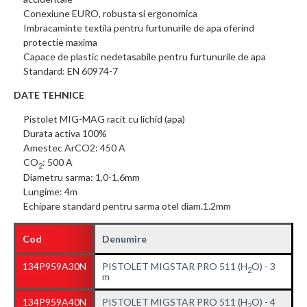
Conexiune EURO, robusta si ergonomica
Imbracaminte textila pentru furtunurile de apa oferind
protectie maxima
Capace de plastic nedetasabile pentru furtunurile de apa
Standard: EN 60974-7
DATE TEHNICE
Pistolet MIG-MAG racit cu lichid (apa)
Durata activa 100%
Amestec ArCO2: 450 A
CO
: 500 A
2
Diametru sarma: 1,0-1,6mm
Lungime: 4m
Echipare standard pentru sarma otel diam.1.2mm
Cod
Denumire
134P959A30N
PISTOLET MIGSTAR PRO 511 (H
O) - 3
2
m
134P959A40N
PISTOLET MIGSTAR PRO 511 (H
O) - 4
2