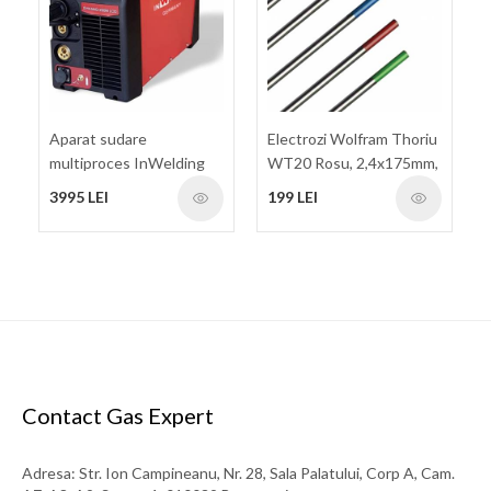
Aparat sudare
Electrozi Wolfram Thoriu
multiproces InWelding
WT20 Rosu, 2,4x175mm,
SYN MIG-200M LCD
set 10buc.
3995 LEI
199 LEI
Contact Gas Expert
Adresa: Str. Ion Campineanu, Nr. 28, Sala Palatului, Corp A, Cam.