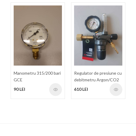
Manometru 315/200 bari
Regulator de presiune cu
GCE
debitmetru Argon/CO2
GCE ProControl 200bari
90 LEI
610 LEI
32l/min