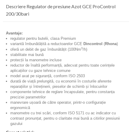
Descriere Regulator de presiune Azot GCE ProControl
200/30bari
Avantaje:
regulator pentru butelii, clasa Premium
variantă îmbunătățită a reductoarelor GCE
Dincontrol
(
Rhona
)
3
oferă un debit de gaz îmbunătățit (100Nm
/h)
stabilitate mai bună
protecții la manometre incluse
reductor de înaltă performanță, adecvat pentru toate cerințele
aplicațiilor cu gaze tehnice comune
model axat pe siguranță, conform ISO 2503
durată de viață prelungită, cu economii în costurile aferente
reparațiilor și întreținerii, pieselor de schimb și înlocuirilor
componente tehnice de reglare încapsulate, pentru constanța
preciziei parametrilor
manevrare ușoară de către operator, printr-o configurație
ergonomică
manometre cu trei scări, conform ISO 5171 cu ac indicator cu
contrast pronunțat, pentru o claritate mai bună a citirilor presiunii
gazului