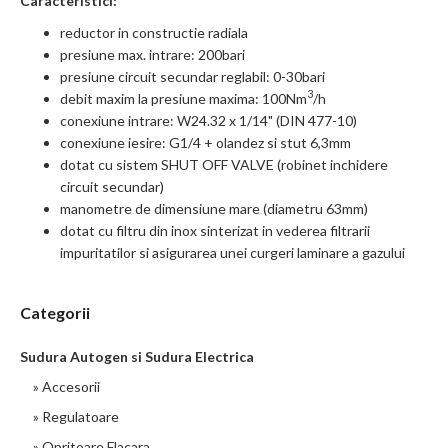
Caracteristici:
reductor in constructie radiala
presiune max. intrare: 200bari
presiune circuit secundar reglabil: 0-30bari
3
debit maxim la presiune maxima: 100Nm
/h
conexiune intrare: W24.32 x 1/14" (DIN 477-10)
conexiune iesire: G1/4 + olandez si stut 6,3mm
dotat cu sistem SHUT OFF VALVE (robinet inchidere
circuit secundar)
manometre de dimensiune mare (diametru 63mm)
dotat cu filtru din inox sinterizat in vederea filtrarii
impuritatilor si asigurarea unei curgeri laminare a gazului
Categorii
Sudura Autogen si Sudura Electrica
» Accesorii
» Regulatoare
» Opritoare Flacara