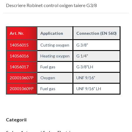
Descriere Robinet control oxigen taiere G3/8
Art. Nr.
Application
Connection (EN 560)
14056015
Cutting oxygen
G 3/8"
14056016
Heating oxygen
G 1/4"
14056017
Fuel gas
G 3/8"LH
203010607P
Oxygen
UNF 9/16"
203010609P
Fuel gas
UNF 9/16" LH
Categorii