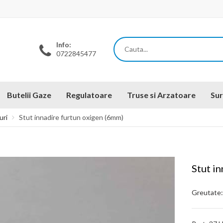
Info:
0722845477
Butelii Gaze
Regulatoare
Truse si Arzatoare
Sur
uri
Stut innadire furtun oxigen (6mm)
Stut i
Greutate