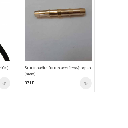
 40m)
Stut innadire furtun acetilena/propan
(8mm)
37 LEI