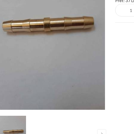
Pret:
37 L