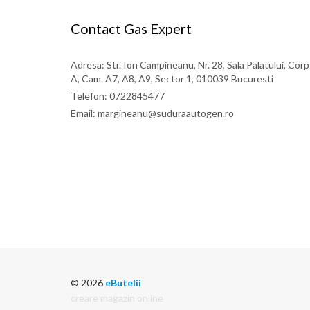
Contact Gas Expert
Adresa: Str. Ion Campineanu, Nr. 28, Sala Palatului, Corp
A, Cam. A7, A8, A9, Sector 1, 010039 Bucuresti
Telefon: 0722845477
Email: margineanu@suduraautogen.ro
© 2026
eButelii
creare magazin online