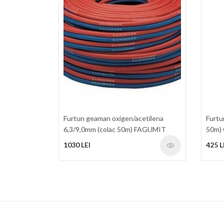
Furtun geaman oxigen/acetilena
Furtu
6,3/9,0mm (colac 50m) FAGUMIT
50m)
1030 LEI
425 L