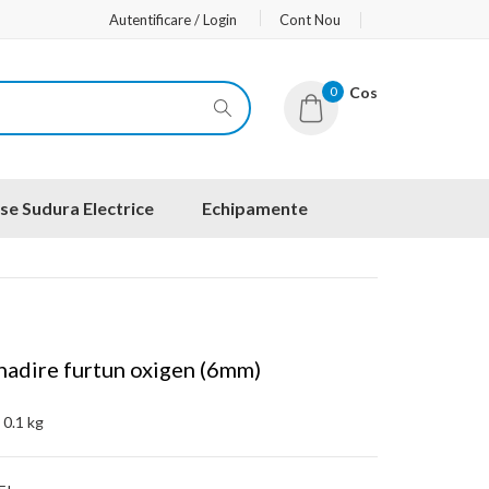
Autentificare / Login
Cont Nou
0
Cos
se Sudura Electrice
Echipamente
nnadire furtun oxigen (6mm)
:
0.1 kg