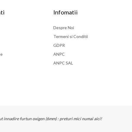
ti
Infomatii
Despre Noi
Termeni si Conditii
GDPR
se
ANPC
ANPC SAL
ut innadire furtun oxigen (6mm) : preturi mici numai aici!