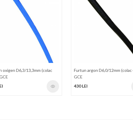
n oxigen D6,3/13,3mm (colac
Furtun argon D6,0/12mm (colac
 GCE
GCE
EI
430 LEI