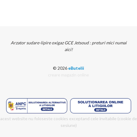
Arzator sudare-lipire oxigaz GCE Jetsoud : preturi mici numai
aici!
© 2026
eButelii
creare magazin online
acest website nu foloseste cookies exceptand cele invitabile (cookie de
sesiune)