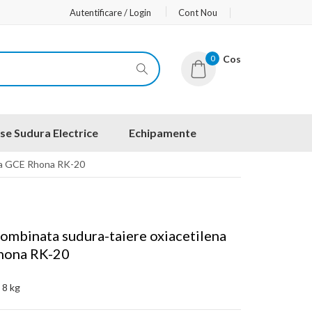
Autentificare / Login
Cont Nou
0
Cos
se Sudura Electrice
Echipamente
ena GCE Rhona RK-20
combinata sudura-taiere oxiacetilena
hona RK-20
:
8 kg