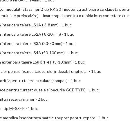
tor modulat (atasament) tip RK 20 injector cu actionare cu clapeta pentru 
enului de preincalzire) – fixare rapida pentru o rapida interconectare cu m
 interioara taiere LS1A ( 3-8 mm) - 1 buc
 interioara taiere LS2A ( 8-20 mm) - 1 buc
 interioara taiere LS3A (20-50 mm) - 1 buc
 interioara taiere LS4A (50-100 mm) - 1 buc
 exterioara taiere LS(H) 1-4 k (3-100mm)- 1 buc
cior pentru fixarea taietorului indexabil unghiular - 1 buc
ozitiv pentru taiere circulara (compas) - 1 buc
ace pentru curatat duzele si becurile GCE TYPE - 1 buc
ituri rezerva maner - 2 buc
e tip MESSER - 1 buc
e metalica insonorizata mare cu suport pentru repere - 1 buc