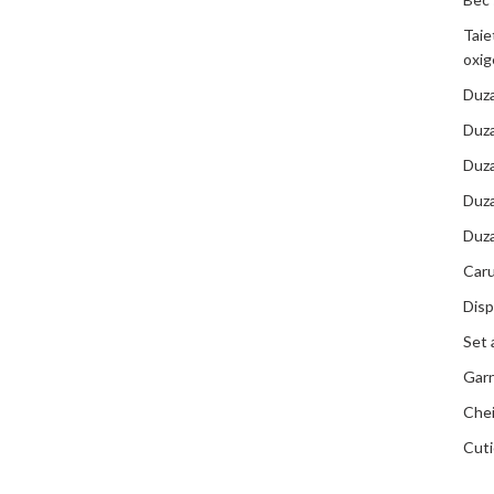
Taie
oxig
Duza
Duza
Duza
Duza
Duza
Caru
Disp
Set 
Garn
Chei
Cuti