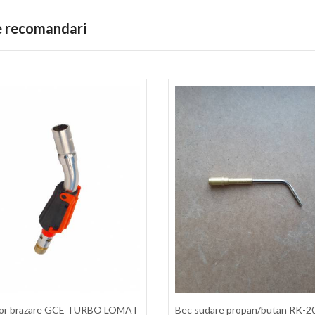
te recomandari
tor brazare GCE TURBO LOMAT
Bec sudare propan/butan RK-20