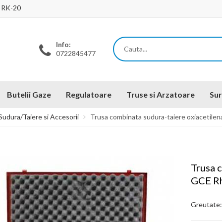
a RK-20
Info:
0722845477
Butelii Gaze
Regulatoare
Truse si Arzatoare
Sur
Sudura/Taiere si Accesorii
Trusa combinata sudura-taiere oxiacetil
Trusa 
GCE R
Greutate