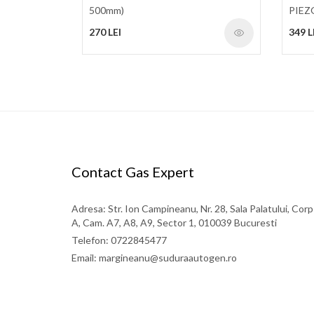
500mm)
PIEZ
270 LEI
349 L
Contact Gas Expert
Adresa: Str. Ion Campineanu, Nr. 28, Sala Palatului, Corp
A, Cam. A7, A8, A9, Sector 1, 010039 Bucuresti
Telefon: 0722845477
Email: margineanu@suduraautogen.ro