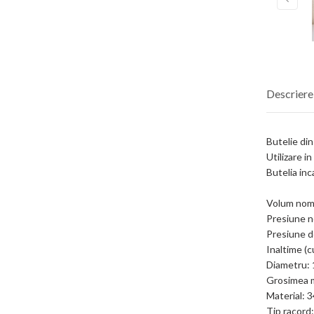
Descriere
Butelie din
Utilizare i
Butelia inc
Volum nomin
Presiune n
Presiune d
Inaltime (
Diametru:
Grosimea m
Material:
Tip racord