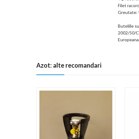
Filet raco
Greutate: 
Buteliile 
2002/50/CE
Europeana
Azot: alte recomandari