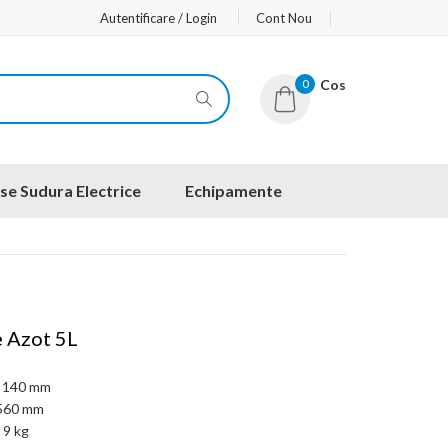
Autentificare / Login
Cont Nou
0
Cos
se Sudura Electrice
Echipamente
e Azot 5L
140 mm
560 mm
:
9 kg