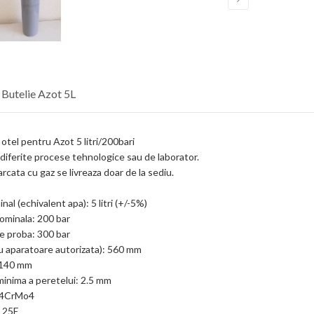
 Butelie Azot 5L
 otel pentru Azot 5 litri/200bari
n diferite procese tehnologice sau de laborator.
arcata cu gaz se livreaza doar de la sediu.
al (echivalent apa): 5 litri (+/-5%)
ominala: 200 bar
e proba: 300 bar
cu aparatoare autorizata): 560 mm
 140 mm
inima a peretelui: 2.5 mm
 34CrMo4
: 25E