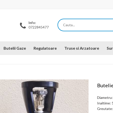
Info:
0722845477
Butelii Gaze
Regulatoare
Truse si Arzatoare
Sur
Buteli
Diametru:
Inaltime:
Greutate