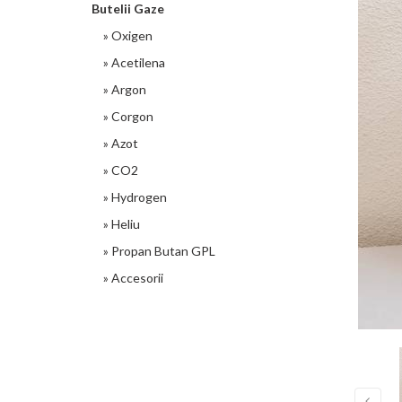
Butelii Gaze
» Oxigen
» Acetilena
» Argon
» Corgon
» Azot
» CO2
» Hydrogen
» Heliu
» Propan Butan GPL
» Accesorii