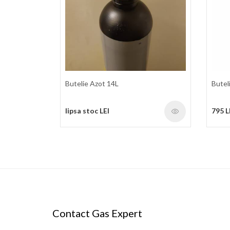
Butelie Azot 14L
Butel
lipsa stoc LEI
795 L
Contact Gas Expert