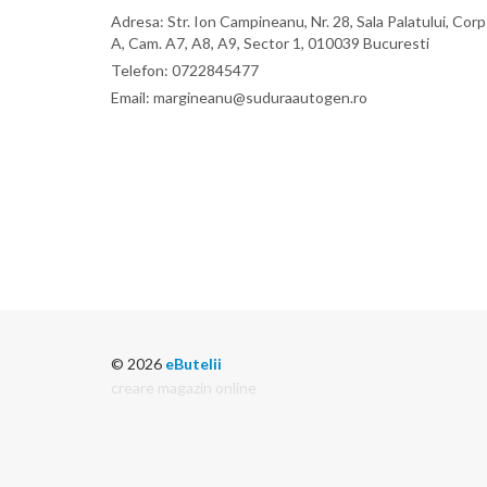
Adresa: Str. Ion Campineanu, Nr. 28, Sala Palatului, Corp
A, Cam. A7, A8, A9, Sector 1, 010039 Bucuresti
Telefon: 0722845477
Email: margineanu@suduraautogen.ro
© 2026
eButelii
creare magazin online