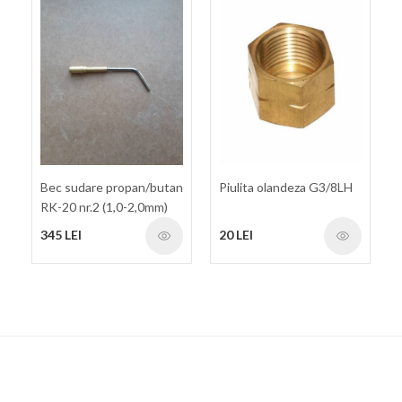
Bec sudare propan/butan
Piulita olandeza G3/8LH
RK-20 nr.2 (1,0-2,0mm)
345 LEI
20 LEI