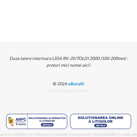
Duza taiere interioara LS5A RK-20/TOLDI 2000 (100-200mm) :
preturi mici numai aici!
© 2026
eButelii
creare magazin online
acest website nu foloseste cookies exceptand cele invitabile (cookie de