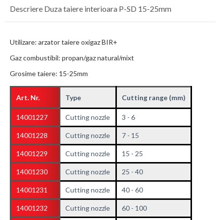
Descriere Duza taiere interioara P-SD 15-25mm
Utilizare: arzator taiere oxigaz BIR+
Gaz combustibil: propan/gaz natural/mixt
Grosime taiere: 15-25mm
Art. Nr.
Type
Cutting range (mm)
14001227
Cutting nozzle
3 - 6
14001228
Cutting nozzle
7 - 15
14001229
Cutting nozzle
15 - 25
14001230
Cutting nozzle
25 - 40
14001231
Cutting nozzle
40 - 60
14001232
Cutting nozzle
60 - 100