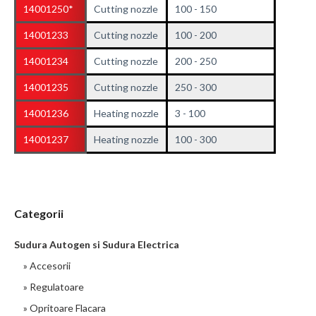
14001250*
Cutting nozzle
100 - 150
14001233
Cutting nozzle
100 - 200
14001234
Cutting nozzle
200 - 250
14001235
Cutting nozzle
250 - 300
14001236
Heating nozzle
3 - 100
14001237
Heating nozzle
100 - 300
Categorii
Sudura Autogen si Sudura Electrica
» Accesorii
» Regulatoare
» Opritoare Flacara