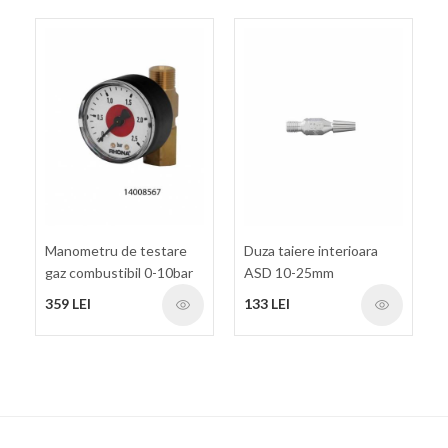
Manometru de testare
Duza taiere interioara
gaz combustibil 0-10bar
ASD 10-25mm
G3/8
359 LEI
133 LEI