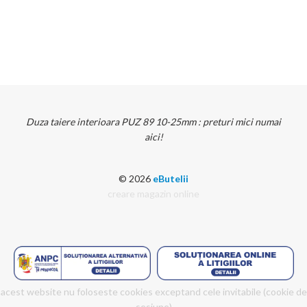
Duza taiere interioara PUZ 89 10-25mm : preturi mici numai
aici!
© 2026
eButelii
creare magazin online
acest website nu foloseste cookies exceptand cele invitabile (cookie de
sesiune)