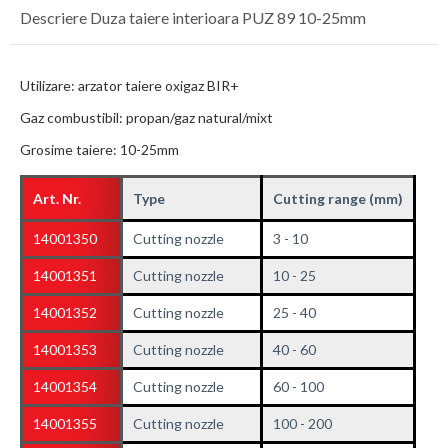
Descriere Duza taiere interioara PUZ 89 10-25mm
Utilizare: arzator taiere oxigaz BIR+
Gaz combustibil: propan/gaz natural/mixt
Grosime taiere: 10-25mm
Art. Nr.
Type
Cutting range (mm)
14001350
Cutting nozzle
3 - 10
14001351
Cutting nozzle
10 - 25
14001352
Cutting nozzle
25 - 40
14001353
Cutting nozzle
40 - 60
14001354
Cutting nozzle
60 - 100
14001355
Cutting nozzle
100 - 200