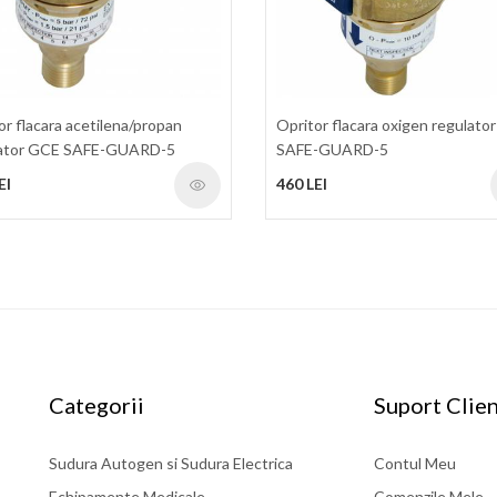
or flacara acetilena/propan
Opritor flacara oxigen regulato
lator GCE SAFE-GUARD-5
SAFE-GUARD-5
EI
460 LEI
Categorii
Suport Clien
Sudura Autogen si Sudura Electrica
Contul Meu
Echipamente Medicale
Comenzile Mele