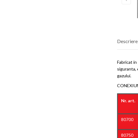
Descriere
Fabricat i
siguranta, 
gazului.
CONEXIUN
Nr. art.
80700
80750