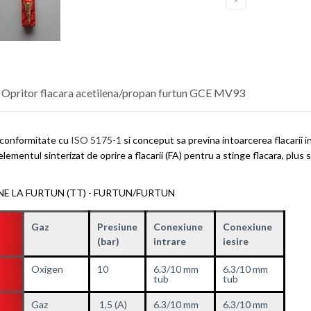
 Opritor flacara acetilena/propan furtun GCE MV93
n conformitate cu
ISO 5175-1
si conceput sa previna intoarcerea flacarii in
elementul sinterizat de oprire a flacarii (FA) pentru a stinge flacara, plu
E LA FURTUN (TT) - FURTUN/FURTUN
Gaz
Presiune
Conexiune
Conexiune
(bar)
intrare
iesire
Oxigen
10
6.3/10 mm
6.3/10 mm
tub
tub
Gaz
1,5 (A)
6.3/10 mm
6.3/10 mm