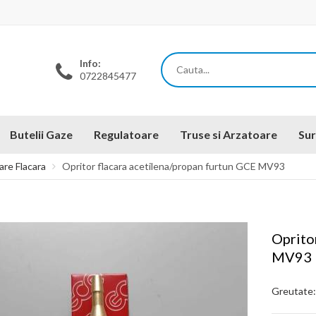
Info:
0722845477
Butelii Gaze
Regulatoare
Truse si Arzatoare
Sur
are Flacara
Opritor flacara acetilena/propan furtun GCE MV93
Oprito
MV93
Greutate