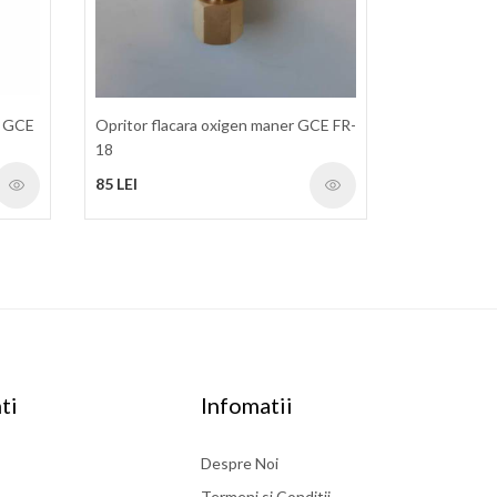
r GCE
Opritor flacara oxigen maner GCE FR-
18
85 LEI
ti
Infomatii
Despre Noi
Termeni si Conditii