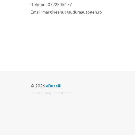
Telefon: 0722845477
Email: margineanu@suduraautogen.ro
© 2026
eButelii
creare magazin online