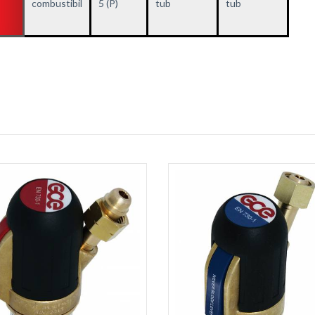
combustibil
5 (P)
tub
tub