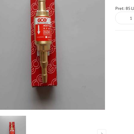
Pret:
85 L