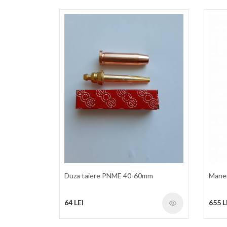
Duza taiere PNME 40-60mm
Mane
64 LEI
655 L