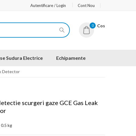
Autentificare / Login
Cont Nou
0
Cos
se Sudura Electrice
Echipamente
k Detector
detectie scurgeri gaze GCE Gas Leak
or
:
0.5 kg