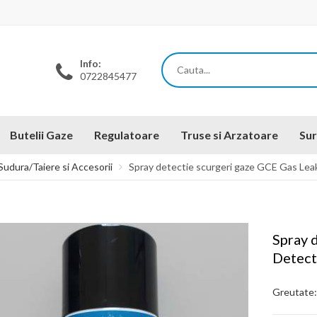
Info:
0722845477
Butelii Gaze
Regulatoare
Truse si Arzatoare
Sur
Sudura/Taiere si Accesorii
Spray detectie scurgeri gaze GCE Gas Lea
Spray 
Detect
Greutate