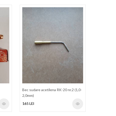
Bec sudare acetilena RK-20 nr.2 (1,0-
2,0mm)
165 LEI