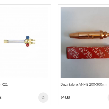
r X21
Duza taiere ANME 200-300mm
EI
64 LEI