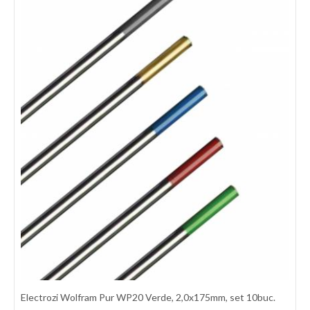
Electrozi Wolfram Pur WP20 Verde, 2,0x175mm, set 10buc.
Electrozi Wolfram Pur WP20 Verde, 1,6x175mm, set 10buc.