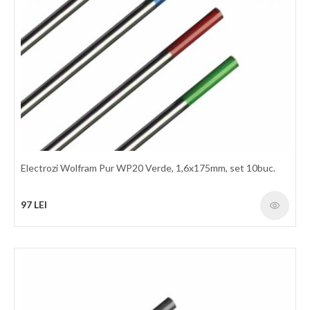
Electrozi Wolfram Ceriu WC20 Gri, 3.2x175mm, set 10buc.
Electrozi din wolfram aliat cu dioxid de ceriu 2% - CeO2 (nu este
radioactiv) Diametru: 3.2 mm Caracteristici: se preteaza foarte
bine la sudura in curent continuu (otel si inox); stabilitate a arcului
de sudura, amorsare buna; durata lunga de viata la valori mici ale
curentului; ​curent continuu si alternativ; simbol codificare WC,
culoare gri.
369 LEI
Electrozi Wolfram Pur WP20 Verde, 1,6x175mm, set 10buc.
detalii
97 LEI