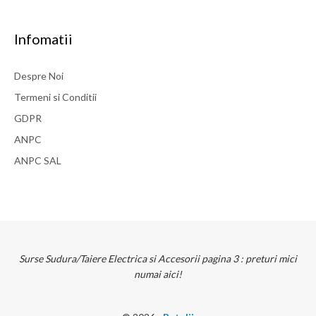
Diametru: 2.0 mm Caracteristici: se preteaza excelent la sudura in
curent continuu (otel si inox); stabilitate a arcului de sudura,
Infomatii
amorsare foarte buna; durata lunga de viata; ​curent continuu;
simbol codificare WT, culoare rosu.
Despre Noi
Termeni si Conditii
145 LEI
GDPR
detalii
ANPC
ANPC SAL
Surse Sudura/Taiere Electrica si Accesorii pagina 3 : preturi mici
numai aici!