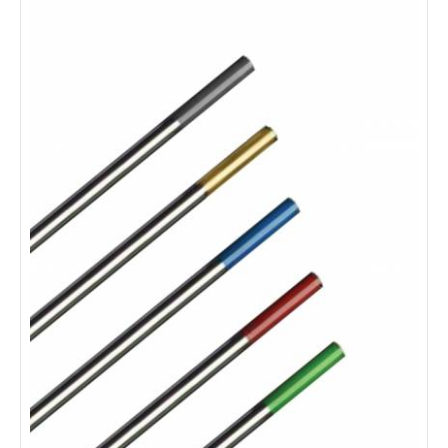
Electrozi Wolfram Ceriu WC20 Gri, 2.4x175mm, set 10buc.
Electrozi din wolfram aliat cu dioxid de ceriu 2% - CeO2 (nu este
radioactiv) Diametru: 2.4 mm Caracteristici: se preteaza foarte
bine la sudura in curent continuu (otel si inox); stabilitate a arcului
de sudura, amorsare buna; durata lunga de viata la valori mici ale
curentului; ​curent continuu si alternativ; simbol codificare WC,
culoare gri.
199 LEI
detalii