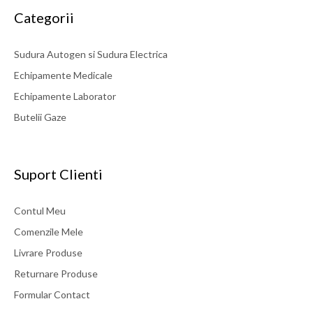
Categorii
Sudura Autogen si Sudura Electrica
Echipamente Medicale
Echipamente Laborator
Butelii Gaze
Suport Clienti
Contul Meu
Comenzile Mele
Livrare Produse
Returnare Produse
Electrozi Wolfram Thoriu WT20 Rosu, 2,0x175mm, set 10buc.
Formular Contact
Electrozi din wolfram aliat cu dioxid de thoriu 2% (slab radioactiv)