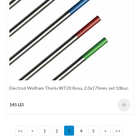
Electrozi Wolfram Pur WP20 Verde, 3,2x175mm, set 10buc.
Electrozi din wolfram pur 99.97% Diametru: 3.2 mm
Caracteristici: sudare aliaje aluminiu, magneziu si nichel;
stabilitate a arcului de sudura, amorsare buna; ​curent alternativ;
simbol codificare WP, culoare verde.
Electrozi Wolfram Thoriu WT20 Rosu, 2,0x175mm, set 10buc.
369 LEI
145 LEI
detalii
<<
<
1
2
3
4
5
>
>>