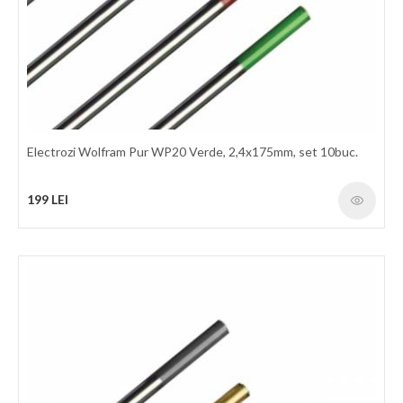
Electrozi Wolfram Pur WP20 Verde, 2,4x175mm, set 10buc.
199 LEI
Electrozi Wolfram Pur WP20 Verde, 2,0x175mm, set 10buc.
Electrozi din wolfram pur 99.97% Diametru: 2.0 mm
Caracteristici: sudare aliaje aluminiu, magneziu si nichel;
stabilitate a arcului de sudura, amorsare buna; ​curent alternativ;
simbol codificare WP, culoare verde.