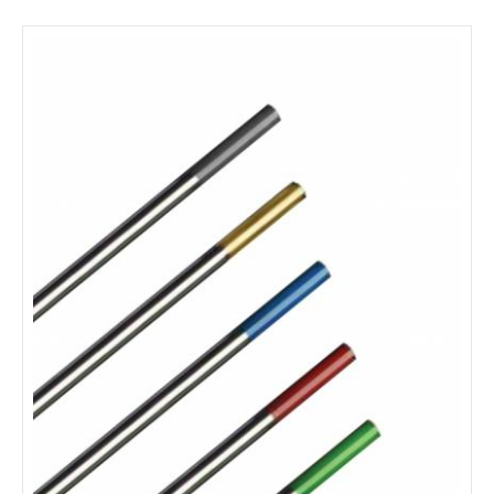
Electrozi Wolfram Pur WP20 Verde, 2,4x175mm, set 10buc.
Electrozi din wolfram pur 99.97% Diametru: 2.4 mm
Caracteristici: sudare aliaje aluminiu, magneziu si nichel;
stabilitate a arcului de sudura, amorsare buna; ​curent alternativ;
simbol codificare WP, culoare verde.
199 LEI
detalii