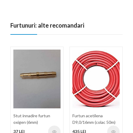
Furtunuri: alte recomandari
Stut innadire furtun
Furtun acetilena
oxigen (6mm)
D9,0/16mm (colac 50m)
GCE
37 LEI
435 LEI