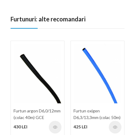
Furtunuri: alte recomandari
Furtun argon D6,0/12mm
Furtun oxigen
(colac 40m) GCE
D6,3/13,3mm (colac 50m)
GCE
430 LEI
425 LEI