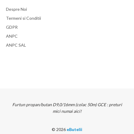
Despre Noi
Termeni si Conditii
GDPR
ANPC
ANPC SAL
Furtun propan/butan D9,0/16mm (colac 50m) GCE : preturi
mici numai aici!
© 2026
eButelii