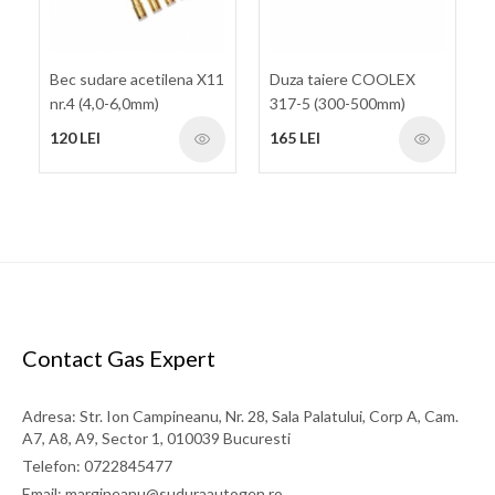
Bec sudare acetilena X11
Duza taiere COOLEX
nr.4 (4,0-6,0mm)
317-5 (300-500mm)
120 LEI
165 LEI
Contact Gas Expert
Adresa: Str. Ion Campineanu, Nr. 28, Sala Palatului, Corp A, Cam.
A7, A8, A9, Sector 1, 010039 Bucuresti
Telefon: 0722845477
Email: margineanu@suduraautogen.ro