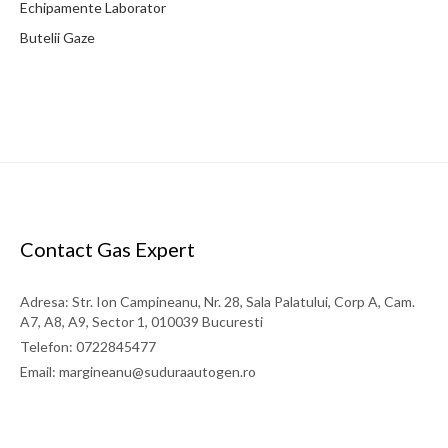
Echipamente Laborator
Greutate: 190 g 190 g Lungime: 170 mm 170 mm A 35%: 200 A
Butelii Gaze
250 A A 60% 150 A 200 A Cabluri (mm2): 16 – 25 25 – 35
26 LEI
detalii
Contact Gas Expert
Adresa: Str. Ion Campineanu, Nr. 28, Sala Palatului, Corp A, Cam.
A7, A8, A9, Sector 1, 010039 Bucuresti
Telefon: 0722845477
Email: margineanu@suduraautogen.ro