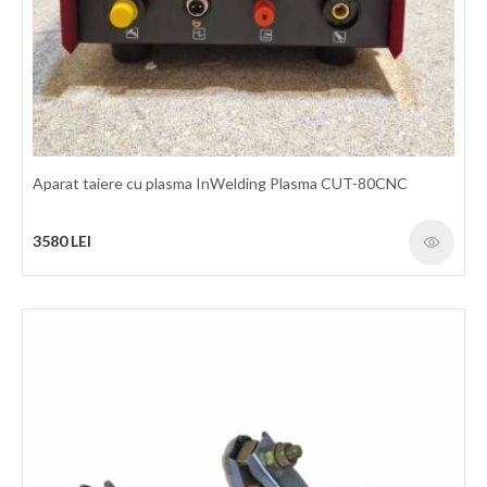
izolatie F Grad de protectie IP21S Masa 8.5kg Dimensiuni
410X170X320mm
3070 LEI
detalii
Aparat taiere cu plasma InWelding Plasma CUT-80CNC
3580 LEI