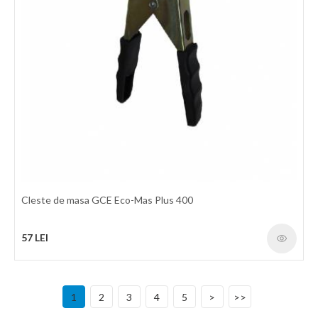
intretinut. Domenii de utilizare: service auto, confectii metalice,
HVAC. Compatibil pentru debitare CNC. Date tehnice: Model
CUT-80 Tensiune de alimentare 380V
3580 LEI
detalii
Cleste de masa GCE Eco-Mas Plus 400
57 LEI
1
2
3
4
5
>
>>