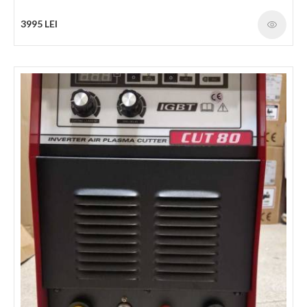
3995 LEI
Aparat sudare IWeld HD 250LT
Denumire HEAVY DUTY 250 LT Tip invertor IGBT LCD + Arc
Force + Reglabilã Arc Force + Hot start - Anti Stick - CELL - LT
AWI (VRD) + LT pulse - Numar faze 1 Tensiune de alimentare
230V AC±15% , 50/60 Hz Curentul de intrare max/nominal
36.9A/28.6A Factorul de putere (cos fi) 0.93 Randament 88%
Raport sarcina de durata (10 min/40 °C) 230A @ 60% 178A @
100% Reglare curent de iesire MMA:20A-230A TIG:20A-230A
Tensiune de iesire nominalã 20.8V-29.2V Tensiune de mers în gol
MMA:80V TIG:20V Diametru electrozi 1.6-4.0mm Clasa de