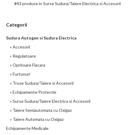
#43 produse in Surse Sudura/Taiere Electrica si Accesorii
Categorii
Sudura Autogen si Sudura Electrica
» Accesorii
» Regulatoare
» Opritoare Flacara
» Furtunuri
» Truse Sudura/Taiere si Accesorii
» Echipamente Protectie
Cleste de masa GCE Eco-Mas 150
» Surse Sudura/Taiere Electrica si Accesorii
Cleme de masa destinate pentru utilizare semi-profesionala,
pentru utilizare generala, cu aparate de sudura mici
» Taiere Semiautomata cu Oxigaz
(transformatoare sau mici invertoare pana la 150A). Fixarea
» Taiere Automata cu Oxigaz
cablului direct la punctul de contact. STANDARD: EN 60974-13
Echipamente Medicale
Cod Denumire Cantitate WP21038 Eco-mas 150 1 WP21039
Eco-mas 200 1 DATE TEHNICE Eco-mas 150 Eco-mas 200